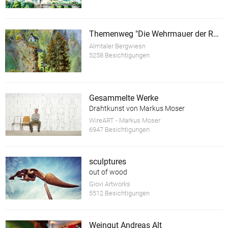
Themenweg "Die Wehrmauer der Ruine Scharnstein"
Almtaler Bergwiesn
5258 Besichtigungen
Gesammelte Werke
Drahtkunst von Markus Moser
WireART - Markus Moser
6947 Besichtigungen
sculptures
out of wood
Giovi Artworks
5512 Besichtigungen
Weingut Andreas Alt