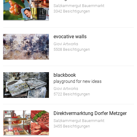
Salzkammergut Bauernmarkt
3342 Besichtigungen
evocative walls
Giovi Artworks
5508 Besichtigungen
blackbook
playground for new ideas
Giovi Artworks
5722 Besichtigungen
Direktvermarktung Dorfer Metzger
Salzkammergut Bauernmarkt
3455 Besichtigungen