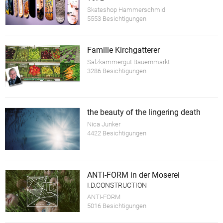
Skateshop Hammerschmid
5553 Besichtigungen
Familie Kirchgatterer
Salzkammergut Bauernmarkt
3286 Besichtigungen
the beauty of the lingering death
Nica Junker
4422 Besichtigungen
ANTI-FORM in der Moserei
I.D.CONSTRUCTION
ANTI-FORM
5016 Besichtigungen