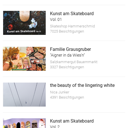
Kunst am Skateboard
Vol. 01
Skateshop Hammerschmid
7025 Besichtigungen
Familie Grausgruber
"Aigner in da Wies'n"
Salzkammergut Bauernmarkt
3327 Besichtigungen
the beauty of the lingering white
Nica Junker
4391 Besichtigungen
Kunst am Skateboard
Vol. 2