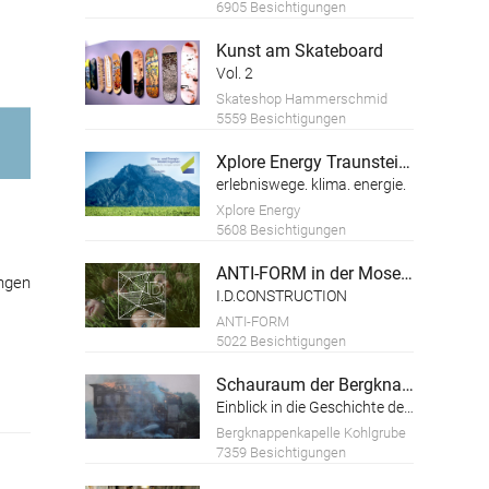
6905 Besichtigungen
Kunst am Skateboard
Vol. 2
Skateshop Hammerschmid
5559 Besichtigungen
Xplore Energy Traunsteinregion
erlebniswege. klima. energie.
Xplore Energy
5608 Besichtigungen
ANTI-FORM in der Moserei
ngen
I.D.CONSTRUCTION
ANTI-FORM
5022 Besichtigungen
Schauraum der Bergknappenkapelle Kohlgrube
Einblick in die Geschichte des Kohle-Bergbaus im Hausruck-Viertel
Bergknappenkapelle Kohlgrube
7359 Besichtigungen