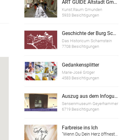
ART GUIDE Altstadt Gmunden
Kunst:Raum Gmunden
5933 Besichtigungen
Geschichte der Burg Scharnstein
Das Historicum Scharnstein
7708 Besichtigungen
Gedankensplitter
Marie-José Gröger
4583 Besichtigungen
Auszug aus dem Infoguide "Geschichte des Sensenschmiedemuseum Geyerhammer"
Sensenmuseum Geyerhammer
6719 Besichtigungen
Farbreise ins Ich
"Wenn Du Dein Herz öffnest, kannst Du mehr sehen als Deine Augen erfassen können!"