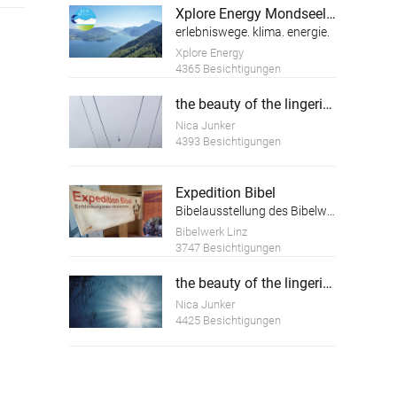
Xplore Energy Mondseeland
erlebniswege. klima. energie.
Xplore Energy
4365 Besichtigungen
the beauty of the lingering white
Nica Junker
4393 Besichtigungen
Expedition Bibel
Bibelausstellung des Bibelwerks Linz
Bibelwerk Linz
3747 Besichtigungen
the beauty of the lingering death
Nica Junker
4425 Besichtigungen