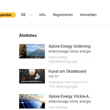
DE
Info
Registrieren
Anmelden
Ähnliches
Xplore Energy Gröbming
erlebniswege. klima. energie
Xplore Energy
6483 Besichtigungen
Kunst am Skateboard
Vol. 01
Skateshop Hammerschmid
7031 Besichtigungen
Xplore Energy Vöckla-Ager
erlebniswege. klima. energie.
Xplore Energy