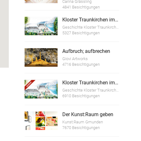
Carina Grässling
4841 Besichtigungen
Kloster Traunkirchen im Wandel der Zeit
Geschichte Kloster Traunkirchen
5327 Besichtigungen
Aufbruch; aufbrechen
Giovi Artworks
4716 Besichtigungen
Kloster Traunkirchen im Wandel der Zeit (Auszug)
Geschichte Kloster Traunkirchen
6910 Besichtigungen
Der Kunst:Raum geben
Kunst:Raum Gmunden
7670 Besichtigungen