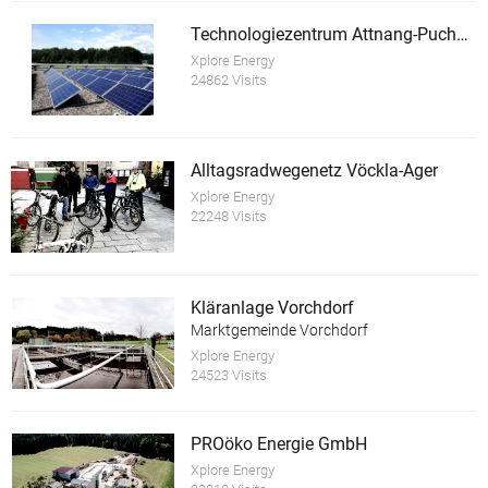
Technologiezentrum Attnang-Puchheim
Xplore Energy
24862 Visits
Alltagsradwegenetz Vöckla-Ager
Xplore Energy
22248 Visits
Kläranlage Vorchdorf
Marktgemeinde Vorchdorf
Xplore Energy
24523 Visits
PROöko Energie GmbH
Xplore Energy