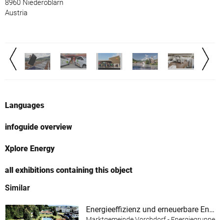
8960 Niederöblarn
Austria
Languages
infoguide overview
Xplore Energy
all exhibitions containing this object
Similar
Energieeffizienz und erneuerbare Energie im Almtalbad Vorchdorf
Marktgemeinde Vorchdorf - Energiegruppe