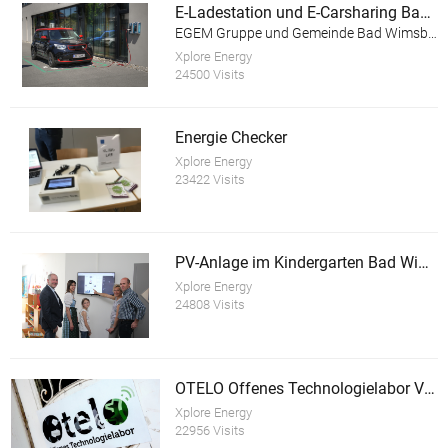
E-Ladestation und E-Carsharing Bad Wimsbach-Neydharting
EGEM Gruppe und Gemeinde Bad Wimsbach-Neydharting
Xplore Energy
24500 Visits
Energie Checker
Xplore Energy
23422 Visits
PV-Anlage im Kindergarten Bad Wimsbach-Neydharting
Xplore Energy
24808 Visits
OTELO Offenes Technologielabor Vöcklabruck
Xplore Energy
22956 Visits