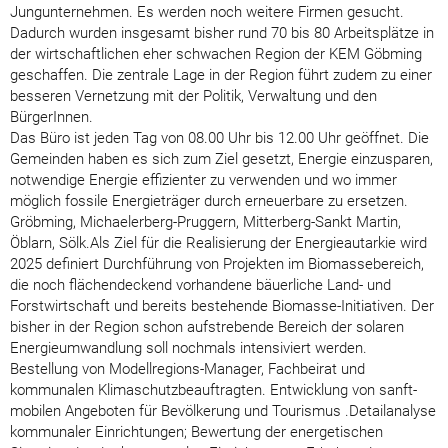
Jungunternehmen. Es werden noch weitere Firmen gesucht.
Dadurch wurden insgesamt bisher rund 70 bis 80 Arbeitsplätze in
der wirtschaftlichen eher schwachen Region der KEM Göbming
geschaffen. Die zentrale Lage in der Region führt zudem zu einer
besseren Vernetzung mit der Politik, Verwaltung und den
BürgerInnen.
Das Büro ist jeden Tag von 08.00 Uhr bis 12.00 Uhr geöffnet. Die
Gemeinden haben es sich zum Ziel gesetzt, Energie einzusparen,
notwendige Energie effizienter zu verwenden und wo immer
möglich fossile Energieträger durch erneuerbare zu ersetzen.
Gröbming, Michaelerberg-Pruggern, Mitterberg-Sankt Martin,
Öblarn, Sölk.Als Ziel für die Realisierung der Energieautarkie wird
2025 definiert Durchführung von Projekten im Biomassebereich,
die noch flächendeckend vorhandene bäuerliche Land- und
Forstwirtschaft und bereits bestehende Biomasse-Initiativen. Der
bisher in der Region schon aufstrebende Bereich der solaren
Energieumwandlung soll nochmals intensiviert werden.
Bestellung von Modellregions-Manager, Fachbeirat und
kommunalen Klimaschutzbeauftragten. Entwicklung von sanft-
mobilen Angeboten für Bevölkerung und Tourismus .Detailanalyse
kommunaler Einrichtungen; Bewertung der energetischen