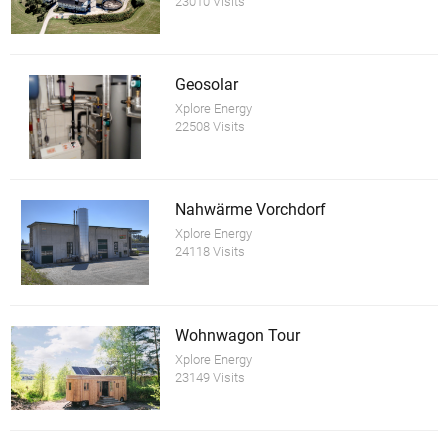
23010 Visits
Geosolar
Xplore Energy
22508 Visits
Nahwärme Vorchdorf
Xplore Energy
24118 Visits
Wohnwagon Tour
Xplore Energy
23149 Visits