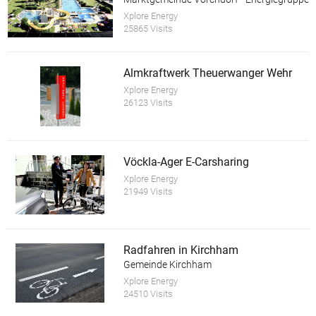
Xplore Energy
25865 Visits
Almkraftwerk Theuerwanger Wehr
Xplore Energy
26123 Visits
Vöckla-Ager E-Carsharing
Xplore Energy
21949 Visits
Radfahren in Kirchham
Gemeinde Kirchham
Xplore Energy
24510 Visits