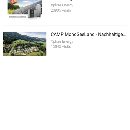
Xplore Energy
23935 Visits
CAMP MondSeeLand - Nachhaltiger Tourismusbetrieb
Xplore Energy
10543 Visits