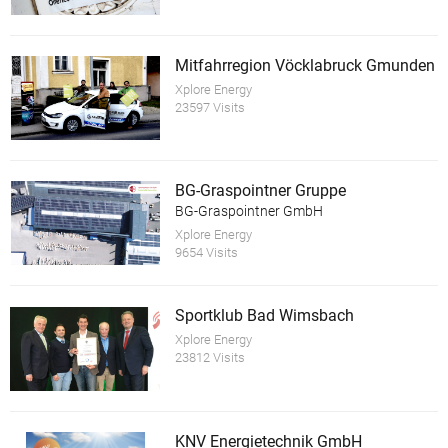
Mitfahrregion Vöcklabruck Gmunden
Xplore Energy
23597 Visits
BG-Graspointner Gruppe
BG-Graspointner GmbH
Xplore Energy
9654 Visits
Sportklub Bad Wimsbach
Xplore Energy
23812 Visits
KNV Energietechnik GmbH