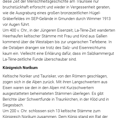
diese Zeit der Menschheitsgeschichte am Traunsee nur
bruchstückhaft erforscht und wieder in Vergessenheit geraten,
wie die Ausgrabung eines großen bronzezeitlichen Hügel-
Gräberfeldes im SEP-Gelände in Gmunden durch Wimmer 1913
vor Augen führt.
Um 400 v. Chr., in der Jüngeren Eisenzeit, La-Tène-Zeit wanderten
Heerhaufen keltischer Stämme mit Frau und Kind aus Gallien
kommend über die Westalpen bis zur ungarischen Tiefebene. In
die Ostalpen drangen sie trotz des Salz- und Eisenreichtums
kaum ein. Vielleicht eine Erklärung dafür, dass im Salzkammergut
La-Tène-zeitliche Funde überschaubar sind.
Königreich Norikum
Keltische Noriker und Taurisker, von den Römern geschlagen,
zogen sich in die Alpen zurück. Mit ihren Langschwertern aus
Eisen waren sie den in den Alpen mit Kurzschwertern
ausgestatteten beheimateten Stämmen überlegen. Es gibt
Berichte über Schwertfunde in Traunkirchen, in der Klöd und in
Siegesbach.
Um 200 v. Chr. schlossen sich 13 keltische Stämme zum
Königreich Norikum zusammen. Dem König stand ein Rat der