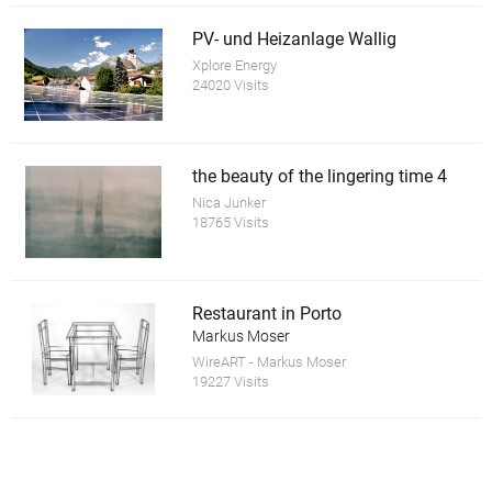
PV- und Heizanlage Wallig
Xplore Energy
24020 Visits
the beauty of the lingering time 4
Nica Junker
18765 Visits
Restaurant in Porto
Markus Moser
WireART - Markus Moser
19227 Visits