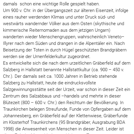
damals schon eine wichtige Rolle gespielt haben.
Um 900 v. Chr. in der Übergangszeit zur älteren Eisenzeit, infolge
eines rauher werdenden Klimas und unter Druck süd- und
westwärts wandernder Völker aus dem Osten (skythische und
kimmerische Reiternomaden aus dem jetzigen Ungarn)
wanderten wieder Menschengruppen, wahrscheinlich Veneto–
Illyrer nach dem Süden und drangen in die Alpentäler ein. Nach
Beisetzung der Toten in durch Hügel geschützten Brandgräbern
werden sie der Urnenfelderkultur zugeordnet.
Es entwickelte sich die nach dem urzeitlichen Gräberfeld auf dem
Salzberg in Hallstatt benannte Hallstattkultur (ca. 900 – 450 v.
Chr.). Der damals seit ca. 1000 Jahren in Betrieb stehende
Salzberg zu Hallstatt, heute die eindrucksvollste
Salzgewinnungsstätte seit der Urzeit, war schon in dieser Zeit ein
Zentrum des Salzabbaus und –handels und mehrte in dieser
Blütezeit (800 – 600 v. Chr.) den Reichtum der Bevölkerung. In
Traunkirchen belegen Streufunde, Funde von Opfergaben auf dem
Johannesberg, ein Gräberfeld auf der Klettenwiese, Gräberfunde
im Klosterhof Traunkirchens (95 Brandgräber, Ausgrabung BDA
1998) die Anwesenheit von Menschen in dieser Zeit. Leider ist