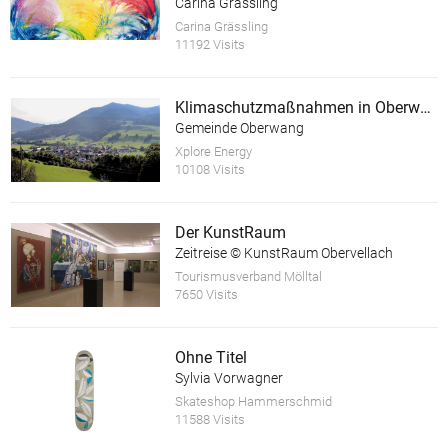
Carina Grässling
Carina Grässling
11192 Visits
Klimaschutzmaßnahmen in Oberwang
Gemeinde Oberwang
Xplore Energy
10108 Visits
Der KunstRaum
Zeitreise © KunstRaum Obervellach
Tourismusverband Mölltal
7650 Visits
Ohne Titel
Sylvia Vorwagner
Skateshop Hammerschmid
11588 Visits