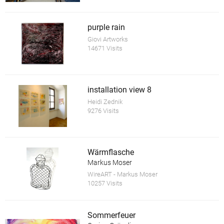
purple rain
Giovi Artworks
14671 Visits
installation view 8
Heidi Zednik
9276 Visits
Wärmflasche
Markus Moser
WireART - Markus Moser
10257 Visits
Sommerfeuer