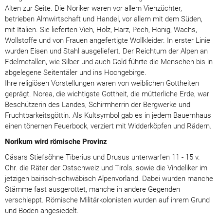
Alten zur Seite. Die Noriker waren vor allem Viehzüchter,
betrieben Almwirtschaft und Handel, vor allem mit dem Süden,
mit Italien. Sie lieferten Vieh, Holz, Harz, Pech, Honig, Wachs,
Wollstoffe und von Frauen angefertigte Wollkleider. In erster Linie
wurden Eisen und Stahl ausgeliefert. Der Reichtum der Alpen an
Edelmetallen, wie Silber und auch Gold führte die Menschen bis in
abgelegene Seitentäler und ins Hochgebirge.
Ihre religiösen Vorstellungen waren von weiblichen Gottheiten
geprägt. Norea, die wichtigste Gottheit, die mütterliche Erde, war
Beschützerin des Landes, Schirmherrin der Bergwerke und
Fruchtbarkeitsgöttin. Als Kultsymbol gab es in jedem Bauernhaus
einen tönernen Feuerbock, verziert mit Widderköpfen und Rädern.
Norikum wird römische Provinz
Cäsars Stiefsöhne Tiberius und Drusus unterwarfen 11 - 15 v.
Chr. die Räter der Ostschweiz und Tirols, sowie die Vindeliker im
jetzigen bairisch-schwäbisch Alpenvorland. Dabei wurden manche
Stämme fast ausgerottet, manche in andere Gegenden
verschleppt. Römische Militärkolonisten wurden auf ihrem Grund
und Boden angesiedelt.