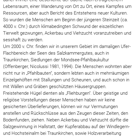
Lebensraum, einer Wanderung von Ort zu Ort, eines Kampfes um
Ressourcen, aber auch Bericht des Entstehens neuer Kulturen.
So wurden die Menschen am Beginn der jüngeren Steinzeit (ca.
4000 v. Chr.) durch klimabedingten Schwund der eiszeitlichen
Tierwelt gezwungen, Ackerbau und Viehzucht voranzutreiben und
sesshaft zu werden.
Um 2000 v. Chr. finden wir in unserem Gebiet im damaligen Ufer-
Flachbereich der Seen des Salzkammergutes, auch in
Traunkirchen, Siedlungen der Mondsee-Pfahlbaukultur
(Offenberger, Nicolussi 1981, 1994). Die Menschen wohnten aber
nicht nur in „Pfahlbauten“, sondern lebten auch in mehrräumigen
Einzelgehöften mit Stallungen und Scheunen, und auch schon in
mit Wällen und Gräben geschützten Häusergruppen.
Freistehende Hügel dienten als „Fliehburgen“. Über geistige und
religiöse Vorstellungen dieser Menschen haben wir keine
gesicherten Überlieferungen, können wir nur Vermutungen
anstellen und Rückschlüsse aus den Zeugen dieser Zeiten, den
Bodenfunden, ziehen. Neben Ackerbau und Viehzucht dürfte die
Salzgewinnung in Hallstatt, der Kupferabbau auf der Windlegern-
und Hochsteinalm bei Traunkirchen, sowie Holzverarbeitung