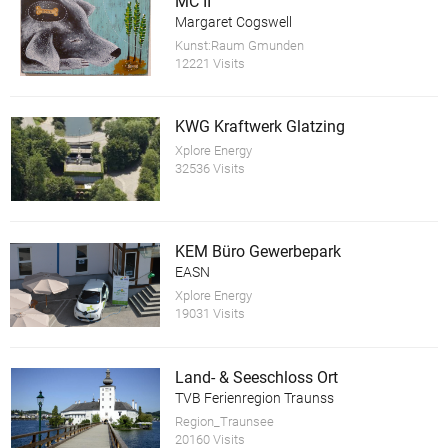
MC II
Margaret Cogswell
Kunst:Raum Gmunden
12221 Visits
KWG Kraftwerk Glatzing
Xplore Energy
32536 Visits
KEM Büro Gewerbepark
EASN
Xplore Energy
19031 Visits
Land- & Seeschloss Ort
TVB Ferienregion Traunss
Region_Traunsee
20160 Visits