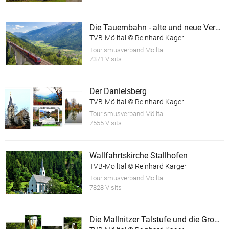
Die Tauernbahn - alte und neue Verkehrswege
TVB-Mölltal © Reinhard Kager
Tourismusverband Mölltal
7371 Visits
Der Danielsberg
TVB-Mölltal © Reinhard Kager
Tourismusverband Mölltal
7555 Visits
Wallfahrtskirche Stallhofen
TVB-Mölltal © Reinhard Karger
Tourismusverband Mölltal
7828 Visits
Die Mallnitzer Talstufe und die Groppensteinschlucht