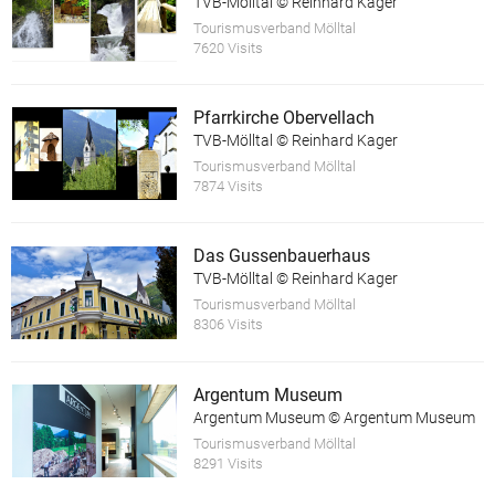
TVB-Mölltal © Reinhard Kager
Tourismusverband Mölltal
7620 Visits
Pfarrkirche Obervellach
TVB-Mölltal © Reinhard Kager
Tourismusverband Mölltal
7874 Visits
Das Gussenbauerhaus
TVB-Mölltal © Reinhard Kager
Tourismusverband Mölltal
8306 Visits
Argentum Museum
Argentum Museum © Argentum Museum
Tourismusverband Mölltal
8291 Visits