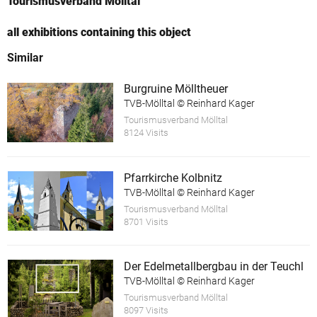
Tourismusverband Mölltal
all exhibitions containing this object
Similar
Burgruine Mölltheuer
TVB-Mölltal © Reinhard Kager
Tourismusverband Mölltal
8124 Visits
Pfarrkirche Kolbnitz
TVB-Mölltal © Reinhard Kager
Tourismusverband Mölltal
8701 Visits
Der Edelmetallbergbau in der Teuchl
TVB-Mölltal © Reinhard Kager
Tourismusverband Mölltal
8097 Visits