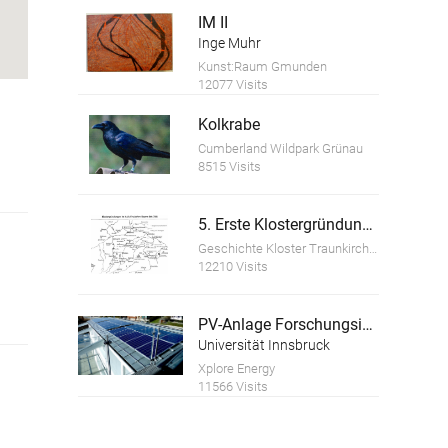
IM II
Inge Muhr
Kunst:Raum Gmunden
12077 Visits
Kolkrabe
Cumberland Wildpark Grünau
8515 Visits
5. Erste Klostergründungen
Geschichte Kloster Traunkirchen
12210 Visits
PV-Anlage Forschungsinstitut für Limnologie der Universität Innsbruck, Mondsee
Universität Innsbruck
Xplore Energy
11566 Visits