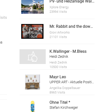
PV- und Heizanlage Wallig
Xplore Energy
23994 Visits
isits
Mr. Rabbit and the downgoing planet
Giovi Artworks
21101 Visits
as
K.Wallinger - M.Bless
Heidi Zednik
Heidi Zednik
10500 Visits
Mayr Leo
UPPER ART - Aktuelle Positionen aus Oberösterreich. Ausstellung in der Galerie im Granitmuseum Schärding
Angelika Doppelbauer
8965 Visits
Ohne Titel *
Stefan Kirchweger