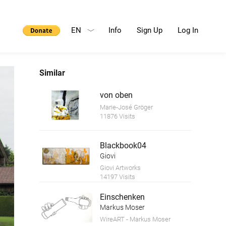
EN
Info
Sign Up
Log In
Similar
von oben
Marie-José Gröger
11876 Visits
Blackbook04
Giovi
Giovi Artworks
14197 Visits
Einschenken
Markus Moser
WireART - Markus Moser