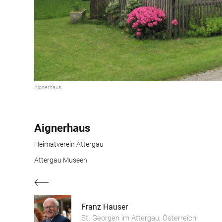
Aignerhaus
Aignerhaus
Heimatverein Attergau
Attergau Museen
Franz Hauser
St. Georgen im Attergau, Österreich