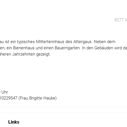
8277 V
au ist ein typisches Mittertennhaus des Attergaus. Neben dem
ten, ein Bienenhaus und einen Bauerngarten. In den Gebäuden wird d
üheren Jahrzehnten gezeigt.
 Uhr.
0229547 (Frau Brigitte Hauke)
Links