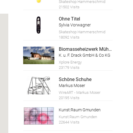
Skateshop Hammerschmid
21502 Visits
Ohne Titel
Sylvia Vorwagner
Skateshop Hammerschmid
18092 Visits
Biomasseheizwerk Mühldorf
K. u. F. Drack GmbH & Co KG
Xplore Energy
23179 Visits
Schöne Schuhe
Markus Moser
WireART - Markus Moser
20195 Visits
Kunst:Raum Gmunden
Kunst:Raum Gmunden
22644 Visits