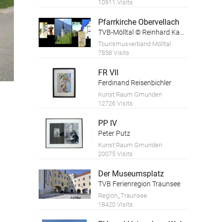
10911 Visits
Pfarrkirche Obervellach
TVB-Mölltal © Reinhard Kager
Tourismusverband Mölltal
7858 Visits
FR VII
Ferdinand Reisenbichler
Troadkasten
Kunst:Raum Gmunden
12726 Visits
PP IV
Peter Putz
Kunst:Raum Gmunden
20075 Visits
Der Museumsplatz
TVB Ferienregion Traunsee
Region_Traunsee
18420 Visits