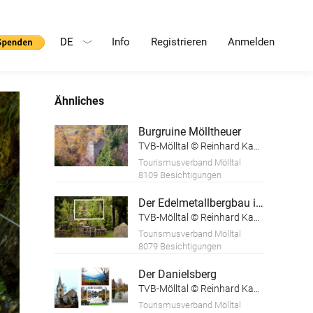
DE
Info
Registrieren
Anmelden
Ähnliches
Burgruine Mölltheuer
TVB-Mölltal © Reinhard Kager
Tourismusverband Mölltal
8109 Besichtigungen
Der Edelmetallbergbau in der Teuchl
TVB-Mölltal © Reinhard Kager
Tourismusverband Mölltal
8079 Besichtigungen
Der Danielsberg
TVB-Mölltal © Reinhard Kager
Tourismusverband Mölltal