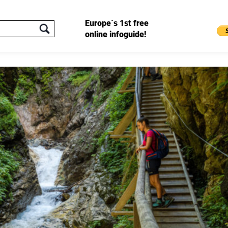
Europe´s 1st free
online infoguide!