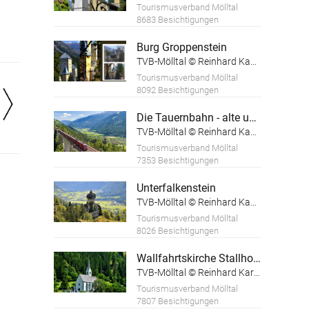
Tourismusverband Mölltal
8683 Besichtigungen
Burg Groppenstein
TVB-Mölltal © Reinhard Kager
Tourismusverband Mölltal
8092 Besichtigungen
Die Tauernbahn - alte und neue Verkehrswege
TVB-Mölltal © Reinhard Kager
Tourismusverband Mölltal
7353 Besichtigungen
Unterfalkenstein
TVB-Mölltal © Reinhard Kager
Tourismusverband Mölltal
8026 Besichtigungen
Wallfahrtskirche Stallhofen
TVB-Mölltal © Reinhard Karger
Tourismusverband Mölltal
7807 Besichtigungen