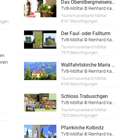
Das Oberstbergmeiseramt
TVB-Mölltal © Reinhard Kager
Tourismusverband Mölltal
ngen
8161 Besichtigungen
Der Faul- oder Fallturm
TVB-Mölltal © Reinhard Kager
Tourismusverband Mölltal
7975 Besichtigungen
en
hren
Wallfahrtskirche Maria am Sandbichl
TVB-Mölltal © Reinhard Kager
Tourismusverband Mölltal
8163 Besichtigungen
Schloss Trabuschgen
TVB-Mölltal © Reinhard Kager
Tourismusverband Mölltal
7505 Besichtigungen
Pfarrkirche Kolbnitz
TVB-Mölltal © Reinhard Kager