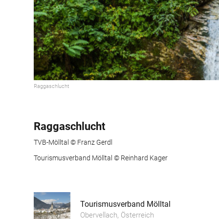
Raggaschlucht
Raggaschlucht
TVB-Mölltal © Franz Gerdl
Tourismusverband Mölltal © Reinhard Kager
Tourismusverband Mölltal
Obervellach, Österreich