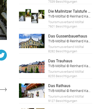
7539 Besichtigungen
Die Mallnitzer Talstufe und die Groppensteinschlucht
TVB-Mölltal © Reinhard Kager
Tourismusverband Mölltal
7601 Besichtigungen
Das Gussenbauerhaus
TVB-Mölltal © Reinhard Kager
Tourismusverband Mölltal
8282 Besichtigungen
Das Trauhaus
TVB-Mölltal © Reinhard Kager
Tourismusverband Mölltal
8255 Besichtigungen
Das Rathaus
TVB-Mölltal © Reinhard Kager
Tourismusverband Mölltal
9127 Besichtigungen