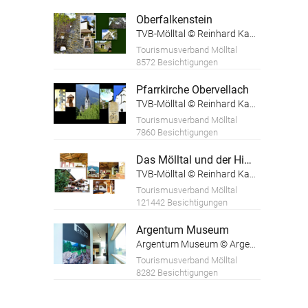
Oberfalkenstein
TVB-Mölltal © Reinhard Kager
Tourismusverband Mölltal
8572 Besichtigungen
Pfarrkirche Obervellach
TVB-Mölltal © Reinhard Kager
Tourismusverband Mölltal
7860 Besichtigungen
Das Mölltal und der Himmelbauer
TVB-Mölltal © Reinhard Kager
Tourismusverband Mölltal
121442 Besichtigungen
Argentum Museum
Argentum Museum © Argentum Museum
Tourismusverband Mölltal
8282 Besichtigungen