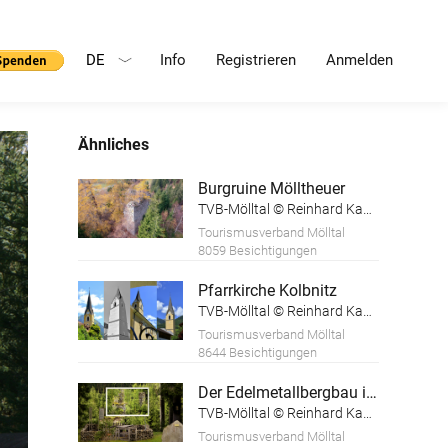
DE
Info
Registrieren
Anmelden
Ähnliches
Burgruine Mölltheuer
TVB-Mölltal © Reinhard Kager
Tourismusverband Mölltal
8059 Besichtigungen
Pfarrkirche Kolbnitz
TVB-Mölltal © Reinhard Kager
Tourismusverband Mölltal
8644 Besichtigungen
Der Edelmetallbergbau in der Teuchl
TVB-Mölltal © Reinhard Kager
Tourismusverband Mölltal