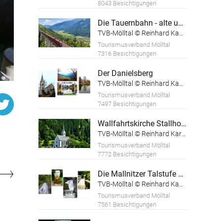
8043 Besichtigungen
Die Tauernbahn - alte und neue Verkehrswege
TVB-Mölltal © Reinhard Kager
Tourismusverband Mölltal
7316 Besichtigungen
Der Danielsberg
TVB-Mölltal © Reinhard Kager
Tourismusverband Mölltal
7497 Besichtigungen
Wallfahrtskirche Stallhofen
TVB-Mölltal © Reinhard Karger
Tourismusverband Mölltal
7772 Besichtigungen
Die Mallnitzer Talstufe und die Groppensteinschlucht
TVB-Mölltal © Reinhard Kager
Tourismusverband Mölltal
7561 Besichtigungen