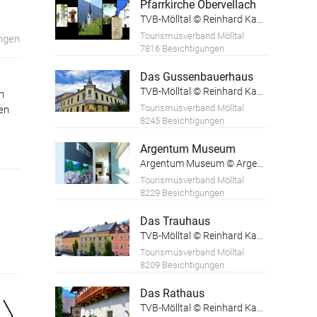
Pfarrkirche Obervellach
TVB-Mölltal © Reinhard Kager
Tourismusverband Mölltal
ngen
7816 Besichtigungen
Das Gussenbauerhaus
TVB-Mölltal © Reinhard Kager
n
Tourismusverband Mölltal
en
8245 Besichtigungen
Argentum Museum
Argentum Museum © Argentum Museum
Tourismusverband Mölltal
8229 Besichtigungen
Das Trauhaus
TVB-Mölltal © Reinhard Kager
Tourismusverband Mölltal
8209 Besichtigungen
Das Rathaus
TVB-Mölltal © Reinhard Kager