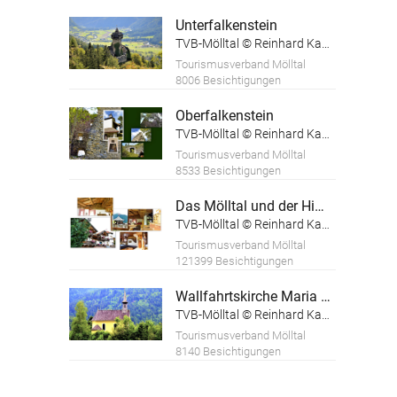
Unterfalkenstein
TVB-Mölltal © Reinhard Kager
Tourismusverband Mölltal
8006 Besichtigungen
Oberfalkenstein
TVB-Mölltal © Reinhard Kager
Tourismusverband Mölltal
8533 Besichtigungen
Das Mölltal und der Himmelbauer
TVB-Mölltal © Reinhard Kager
Tourismusverband Mölltal
121399 Besichtigungen
Wallfahrtskirche Maria am Sandbichl
TVB-Mölltal © Reinhard Kager
Tourismusverband Mölltal
8140 Besichtigungen