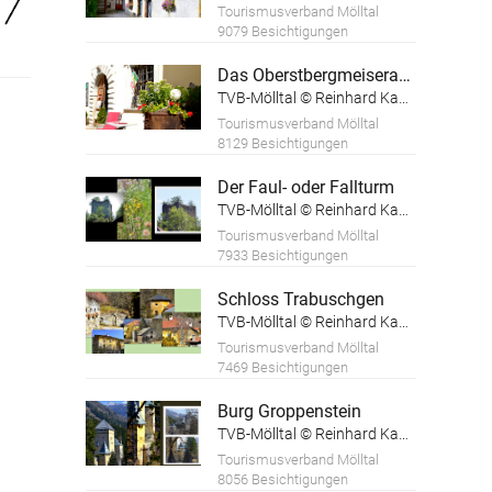
Tourismusverband Mölltal
9079 Besichtigungen
Das Oberstbergmeiseramt
TVB-Mölltal © Reinhard Kager
Tourismusverband Mölltal
8129 Besichtigungen
Der Faul- oder Fallturm
TVB-Mölltal © Reinhard Kager
Tourismusverband Mölltal
7933 Besichtigungen
Schloss Trabuschgen
TVB-Mölltal © Reinhard Kager
Tourismusverband Mölltal
7469 Besichtigungen
Burg Groppenstein
TVB-Mölltal © Reinhard Kager
Tourismusverband Mölltal
8056 Besichtigungen