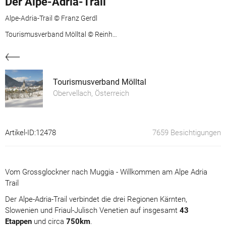
Der Alpe-Adria-Trail
Alpe-Adria-Trail © Franz Gerdl
Tourismusverband Mölltal © Reinhard Kager
Tourismusverband Mölltal
Obervellach, Österreich
Artikel-ID:12478
7659 Besichtigungen
Vom Grossglockner nach Muggia - Willkommen am Alpe Adria
Trail
Der Alpe-Adria-Trail verbindet die drei Regionen Kärnten,
Slowenien und Friaul-Julisch Venetien auf insgesamt
43
Etappen
und circa
750km
.