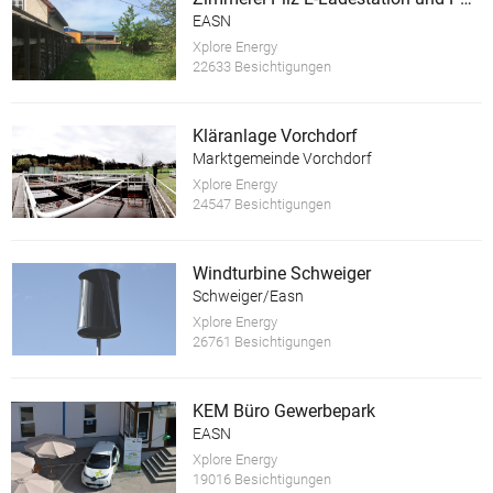
EASN
Xplore Energy
22633 Besichtigungen
Kläranlage Vorchdorf
Marktgemeinde Vorchdorf
Xplore Energy
24547 Besichtigungen
Windturbine Schweiger
Schweiger/Easn
Xplore Energy
26761 Besichtigungen
KEM Büro Gewerbepark
EASN
Xplore Energy
19016 Besichtigungen