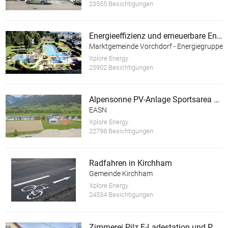
23555 Besichtigungen
Energieeffizienz und erneuerbare Energie im Almtalbad Vorchdorf
Marktgemeinde Vorchdorf - Energiegruppe
Xplore Energy
25902 Besichtigungen
Alpensonne PV-Anlage Sportsarea Grimming
EASN
Xplore Energy
22798 Besichtigungen
Radfahren in Kirchham
Gemeinde Kirchham
Xplore Energy
24534 Besichtigungen
Zimmerei Pilz E-Ladestation und PV Anlage