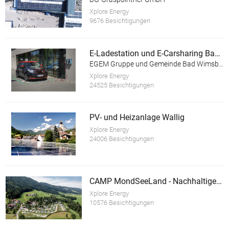
Xplore Energy
9676 Besichtigungen
E-Ladestation und E-Carsharing Bad Wimsbach-Neydharting
EGEM Gruppe und Gemeinde Bad Wimsbach-Neydharting
Xplore Energy
24525 Besichtigungen
PV- und Heizanlage Wallig
Xplore Energy
24006 Besichtigungen
CAMP MondSeeLand - Nachhaltiger Tourismusbetrieb
Xplore Energy
10576 Besichtigungen