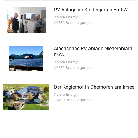
PV-Anlage im Kindergarten Bad Wimsbach-Neydharting
Xplore Energy
24836 Besichtigungen
Alpensonne PV-Anlage Niederöblarn
EASN
Xplore Energy
24232 Besichtigungen
Der Koglerhof in Oberhofen am Irrsee
Xplore Energy
11490 Besichtigungen