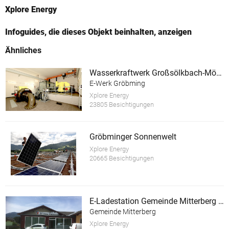
Xplore Energy
Infoguides, die dieses Objekt beinhalten, anzeigen
Ähnliches
Wasserkraftwerk Großsölkbach-Mössna mit E-Ladestation
E-Werk Gröbming
Xplore Energy
23805 Besichtigungen
Gröbminger Sonnenwelt
Xplore Energy
20665 Besichtigungen
E-Ladestation Gemeinde Mitterberg St.Martin
Gemeinde Mitterberg
Xplore Energy