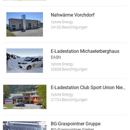
Nahwärme Vorchdorf
Xplore Energy
24152 Besichtigungen
E-Ladestation Michaelerberghaus
EASN
Xplore Energy
22608 Besichtigungen
E-Ladestation Club Sport Union Niederöblarn
Xplore Energy
21724 Besichtigungen
BG-Graspointner Gruppe
BG-Graspointner GmbH