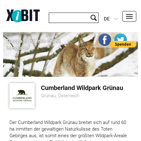
Toggl
DE
navig
Europe´s 1st free online
infoguide!
Cumberland Wildpark Grünau
Grünau, Österreich
Der Cumberland Wildpark Grünau breitet sich auf rund 60
ha inmitten der gewaltigen Naturkulisse des Toten
Gebirges aus, ist somit eines der größten Wildpark-Areale