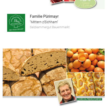
Familie Pürimayr
"Mittern z'Eichham"
Salzkammergut Bauernmarkt