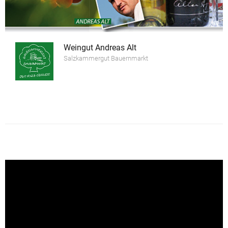
Weingut Andreas Alt
Salzkammergut Bauernmarkt