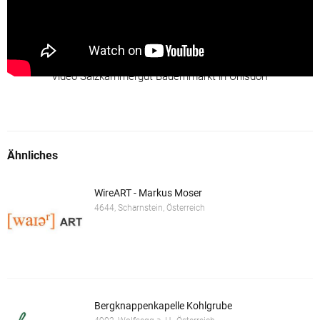
Video Salzkammergut Bauernmarkt in Ohlsdorf
Ähnliches
WireART - Markus Moser
4644, Scharnstein, Österreich
Bergknappenkapelle Kohlgrube