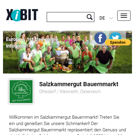
Toggl
DE
navig
Europe´s 1st free online
infoguide!
Salzkammergut Bauernmarkt
Ohlsdorf / Kleinreith, Österreich
Willkommen im Salzkammergut Bauernmarkt! Treten Sie
ein und genießen Sie unsere Schmankerl! Der
Salzkammergut Bauernmarkt repräsentiert den Genuss und