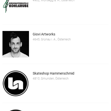
4902, Wolfsegg a. H., Österreich
Giovi Artworks
4645, Grünau i. A., Österreich
Skateshop Hammerschmid
4810, Gmunden, Österreich