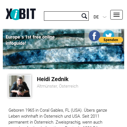
Toggl
DE
navig
Europe´s 1st free online
infoguide!
Heidi Zednik
Altmünster, Österreich
Geboren 1965 in Coral Gables, FL (USA). Übers ganze
Leben wohnhaft in Österreich und USA. Seit 2011
permanent in Österreich. Zweisprachig, wenn auch