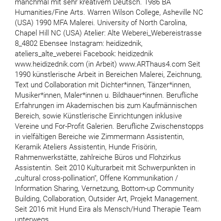
manchmal mit sehr kreativem Deutsch. 1986 BA
Humanities/Fine Arts. Warren Wilson College, Asheville NC
(USA) 1990 MFA Malerei. University of North Carolina,
Chapel Hill NC (USA) Atelier: Alte Weberei_Webereistrasse
8_4802 Ebensee Instagram: heidizednik,
ateliers_alte_weberei Facebook: heidizednik
www.heidizednik.com (in Arbeit) www.ARThaus4.com Seit
1990 künstlerische Arbeit in Bereichen Malerei, Zeichnung,
Text und Collaboration mit Dichter*innen, Tänzer*innen,
Musiker*innen, Maler*innen u. Bildhauer*innen. Berufliche
Erfahrungen im Akademischen bis zum Kaufmännischen
Bereich, sowie Künstlerische Einrichtungen inklusive
Vereine und For-Profit Galerien. Berufliche Zwischenstopps
in vielfältigen Bereiche wie Zimmermann Assistentin,
Keramik Ateliers Assistentin, Hunde Frisörin,
Rahmenwerkstätte, zahlreiche Büros und Flohzirkus
Assistentin. Seit 2010 Kulturarbeit mit Schwerpunkten in
„cultural cross-pollination“, Offene Kommunikation /
Information Sharing, Vernetzung, Bottom-up Community
Building, Collaboration, Outsider Art, Projekt Management.
Seit 2016 mit Hund Eira als Mensch/Hund Therapie Team
unterwegs.