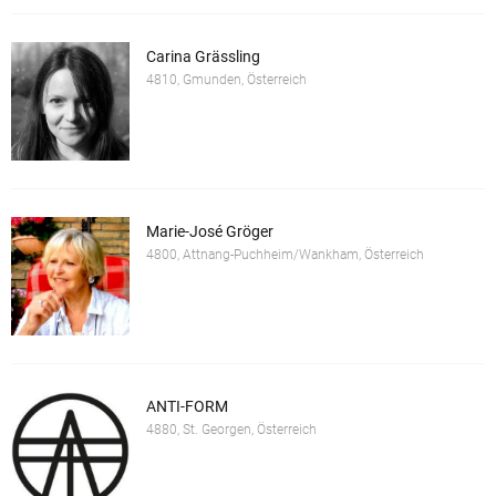
Carina Grässling
4810, Gmunden, Österreich
Marie-José Gröger
4800, Attnang-Puchheim/Wankham, Österreich
ANTI-FORM
4880, St. Georgen, Österreich