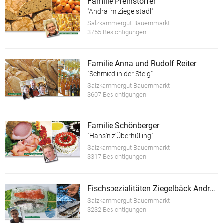
Familie Preinstorfer
"Andrä im Ziegelstadl"
Salzkammergut Bauernmarkt
3755 Besichtigungen
Familie Anna und Rudolf Reiter
"Schmied in der Steig"
Salzkammergut Bauernmarkt
3607 Besichtigungen
Familie Schönberger
"Hans'n z'Überhülling"
Salzkammergut Bauernmarkt
3317 Besichtigungen
Fischspezialitäten Ziegelbäck Andreas
Salzkammergut Bauernmarkt
3232 Besichtigungen