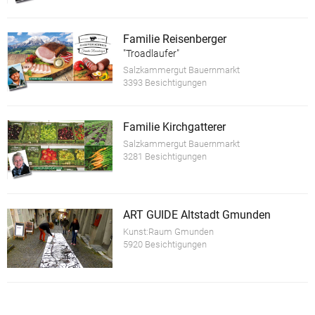
Familie Reisenberger
"Troadlaufer"
Salzkammergut Bauernmarkt
3393 Besichtigungen
Familie Kirchgatterer
Salzkammergut Bauernmarkt
3281 Besichtigungen
ART GUIDE Altstadt Gmunden
Kunst:Raum Gmunden
5920 Besichtigungen