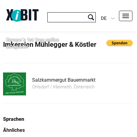
Toggl
DE
navig
Europe´s 1st free online
Imkereien Mühlegger & Köstler
infoguide!
Salzkammergut Bauernmarkt
Ohlsdorf / Kleinreith, Österreich
Sprachen
Ähnliches