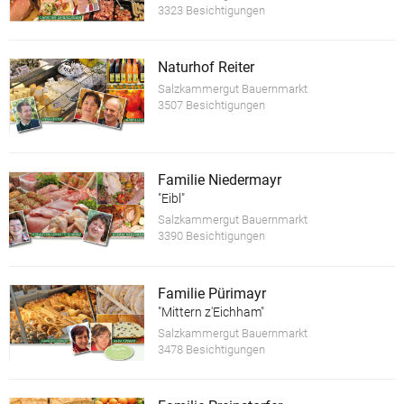
3323 Besichtigungen
Naturhof Reiter
Salzkammergut Bauernmarkt
3507 Besichtigungen
Familie Niedermayr
"Eibl"
Salzkammergut Bauernmarkt
3390 Besichtigungen
Familie Pürimayr
"Mittern z'Eichham"
Salzkammergut Bauernmarkt
3478 Besichtigungen