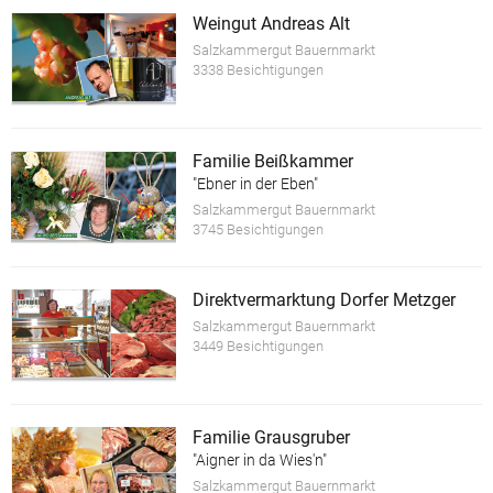
Weingut Andreas Alt
Salzkammergut Bauernmarkt
3338 Besichtigungen
Familie Beißkammer
"Ebner in der Eben"
Salzkammergut Bauernmarkt
3745 Besichtigungen
Direktvermarktung Dorfer Metzger
Salzkammergut Bauernmarkt
3449 Besichtigungen
Familie Grausgruber
"Aigner in da Wies'n"
Salzkammergut Bauernmarkt