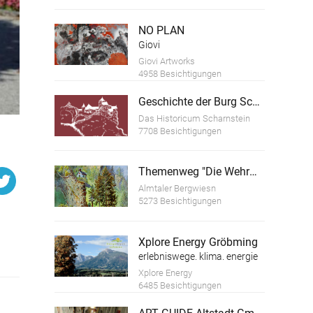
NO PLAN
Giovi
Giovi Artworks
4958 Besichtigungen
Geschichte der Burg Scharnstein
Das Historicum Scharnstein
7708 Besichtigungen
Themenweg "Die Wehrmauer der Ruine Scharnstein"
Almtaler Bergwiesn
5273 Besichtigungen
Xplore Energy Gröbming
erlebniswege. klima. energie
Xplore Energy
6485 Besichtigungen