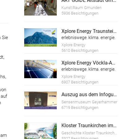
ART GUIDE Altstadt Gmunden
Kunst:Raum Gmunden
5936 Besichtigungen
Xplore Energy Traunsteinregion
 Sie
erlebniswege. klima. energie.
Xplore Energy
5610 Besichtigungen
dt,
Xplore Energy Vöckla-Ager
erlebniswege. klima. energie.
hs,
Xplore Energy
6907 Besichtigungen
von
Auszug aus dem Infoguide "Geschichte des Sensenschmiedemuseum Geyerhammer"
 auf
Sensenmuseum Geyerhammer
m
6719 Besichtigungen
Kloster Traunkirchen im Wandel der Zeit
Geschichte Kloster Traunkirchen
n am
5327 Besichtigungen