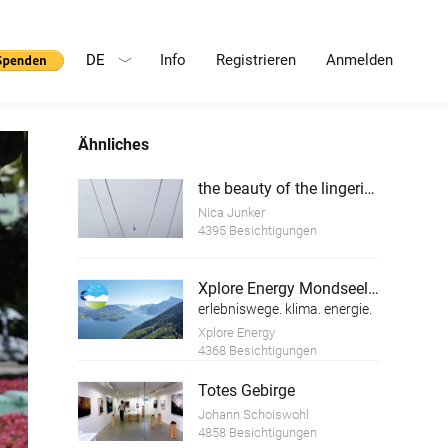
DE
Info
Registrieren
Anmelden
Ähnliches
the beauty of the lingering white
Nica Junker
4395 Besichtigungen
Xplore Energy Mondseeland
erlebniswege. klima. energie.
Xplore Energy
4368 Besichtigungen
Totes Gebirge
Johann Schoiswohl
4858 Besichtigungen