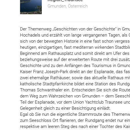
Gmunden, Österreich
Der Themenweg „Geschichten von der Geschichte“ in Gmu
Hochadels und erzählt von lange vergangenen Tagen, als 
sich von der bewegten Historie in eine fast schon verges
heutigen, einzigartigen, fast mediterran wirkenden Stadtbild
Beginnend am Rathausplatz und somit direkt am Ufer des T
beziehungsweise auf der erweiterten Route mit drei zusät
Geschichte und zu den Anfängen des Tourismus in Gmun
Kaiser Franz Joseph-Park direkt an der Esplanade, das fas
zwei ehemalige Rathäuser, sowie das aktuelle Rathaus m
katholische Stadtpfarrkirche bildet eine Station des Rund
Thomas Schwanthaler ein. Entscheiden Sie sich die Route 
dem Weg zum Wahrzeichen von Gmunden – dem Seeschloss
Teil der Esplanade, vor dem Union Yachtclub Traunsee und
Gelegenheit gleich zu einer Besichtigung einlädt.
Egal ob Sie nun die eigentliche Stammroute des Themenwe
zum Seeschloss Ort flanieren, der Rundgang endet nur ein
respektive am leeren Steg des nach einer Tochter des Ka