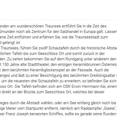
nden am wunderschönen Traunsee entführt Sie in die Zeit des
Gmunden noch als Zentrum für den Salzhandel in Europa galt. Lassen
sene Zeit entführen und erfahren Sie, wie die Traunseestadt zum
 gelangt ist.
raunsees, führen Sie zwölf Schautafeln durch die historische Altsta
zlichen Tafeln bis zum Seeschloss Ort und somit zurück in der
den. Zu sehen bekommen Sie auf dem Rundgang unter anderem den
t 150 Jahre alte Stadttheater, den einzigen Keramikbrunnen Österreic
it dem berühmten Keramikglockenspiel an der Fassade. Auch die
ganges und lädt zu einer Besichtigung des berühmten Dreikönigsaltar 
um die neuesten drei Schautafeln zu erweitern, so befinden Sie sich
 Ort. Die Tafeln befinden sich am OSR Erwin Herrmann Kai, eine
 direkt an der Brücke zum Seeschloss Ort, welches bei dieser
ges durch die Altstadt wählen, oder am See entlang gleich noch bis
ige Meter vom Startpunkt entfernt, nämlich am Raddampfer „Gisela“,
iser Franz Joseph benannten Schiffes, sollte es gerade seine Runde