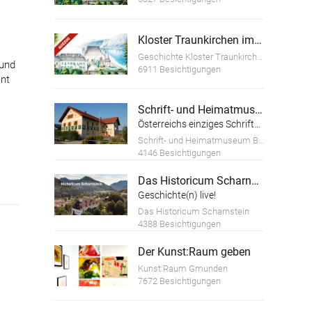
Kloster Traunkirchen im Wandel der Zeit (Auszug)
Geschichte Kloster Traunkirchen
 und
6911 Besichtigungen
ent
Schrift- und Heimatmuseum Bartlhaus
Österreichs einziges Schriftmuseum
Schrift- und Heimatmuseum Bartlhaus
4146 Besichtigungen
Das Historicum Scharnstein
Geschichte(n) live!
Das Historicum Scharnstein
4388 Besichtigungen
Der Kunst:Raum geben
Kunst:Raum Gmunden
7672 Besichtigungen