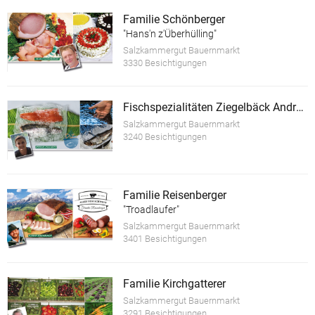
Familie Schönberger
"Hans'n z'Überhülling"
Salzkammergut Bauernmarkt
3330 Besichtigungen
Fischspezialitäten Ziegelbäck Andreas
Salzkammergut Bauernmarkt
3240 Besichtigungen
Familie Reisenberger
"Troadlaufer"
Salzkammergut Bauernmarkt
3401 Besichtigungen
Familie Kirchgatterer
Salzkammergut Bauernmarkt
3291 Besichtigungen