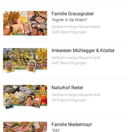
Familie Grausgruber
"Aigner in da Wies'n"
Salzkammergut Bauernmarkt
3330 Besichtigungen
Imkereien Mühlegger & Köstler
Salzkammergut Bauernmarkt
3457 Besichtigungen
Naturhof Reiter
Salzkammergut Bauernmarkt
3516 Besichtigungen
Familie Niedermayr
"Eibl"