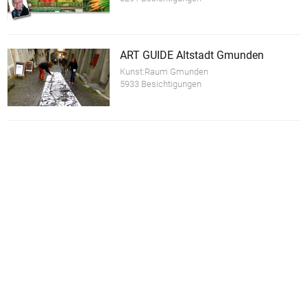
ART GUIDE Altstadt Gmunden
Kunst:Raum Gmunden
5933 Besichtigungen