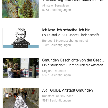
Almtaler Bergwiesn
5263 Besichtigungen
Ich lese. Ich schreibe. Ich bin.
Louis Braille - 200 Jahre Blindenschrift
Bundes-Blindenerziehungsinstitut
1812 Besichtigungen
Gmunden Geschichte von der Geschichte
Ein historischer Führer durch die Altstadt der Stadt Gmunden am Traunsee
Region_Traunsee
5097 Besichtigungen
ART GUIDE Altstadt Gmunden
Kunst:Raum Gmunden
5931 Besichtigungen