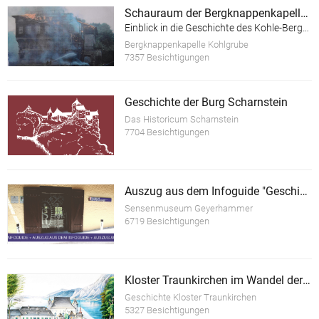
Schauraum der Bergknappenkapelle Kohlgrube
Einblick in die Geschichte des Kohle-Bergbaus im Hausruck-Viertel
Bergknappenkapelle Kohlgrube
7357 Besichtigungen
Geschichte der Burg Scharnstein
Das Historicum Scharnstein
7704 Besichtigungen
Auszug aus dem Infoguide "Geschichte des Sensenschmiedemuseum Geyerhammer"
Sensenmuseum Geyerhammer
6719 Besichtigungen
Kloster Traunkirchen im Wandel der Zeit
Geschichte Kloster Traunkirchen
5327 Besichtigungen