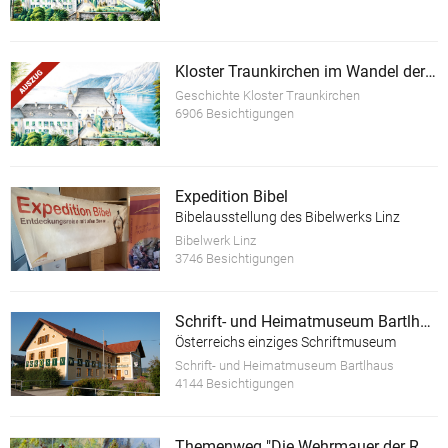
Kloster Traunkirchen im Wandel der Zeit (Auszug)
Geschichte Kloster Traunkirchen
6906 Besichtigungen
Expedition Bibel
Bibelausstellung des Bibelwerks Linz
Bibelwerk Linz
3746 Besichtigungen
Schrift- und Heimatmuseum Bartlhaus
Österreichs einziges Schriftmuseum
Schrift- und Heimatmuseum Bartlhaus
4144 Besichtigungen
Themenweg "Die Wehrmauer der Ruine Scharnstein"