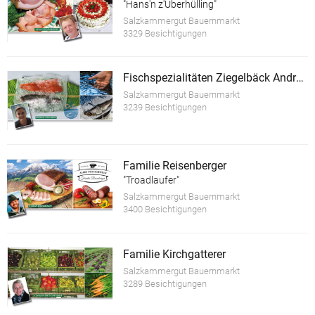
"Hans'n z'Überhülling"
Salzkammergut Bauernmarkt
3329 Besichtigungen
Fischspezialitäten Ziegelbäck Andreas
Salzkammergut Bauernmarkt
3239 Besichtigungen
Familie Reisenberger
"Troadlaufer"
Salzkammergut Bauernmarkt
3400 Besichtigungen
Familie Kirchgatterer
Salzkammergut Bauernmarkt
3289 Besichtigungen