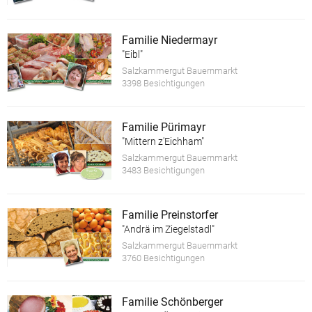
Familie Niedermayr
"Eibl"
Salzkammergut Bauernmarkt
3398 Besichtigungen
Familie Pürimayr
"Mittern z'Eichham"
Salzkammergut Bauernmarkt
3483 Besichtigungen
Familie Preinstorfer
"Andrä im Ziegelstadl"
Salzkammergut Bauernmarkt
3760 Besichtigungen
Familie Schönberger