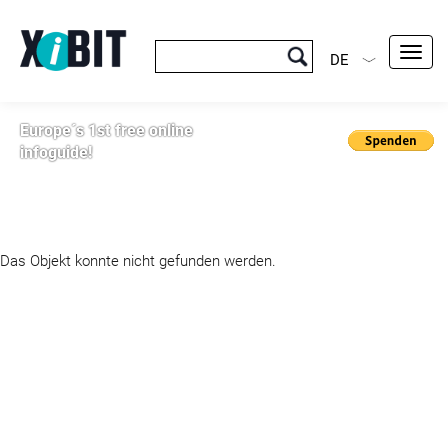
Toggl
DE
navig
Europe´s 1st free online
infoguide!
Das Objekt konnte nicht gefunden werden.