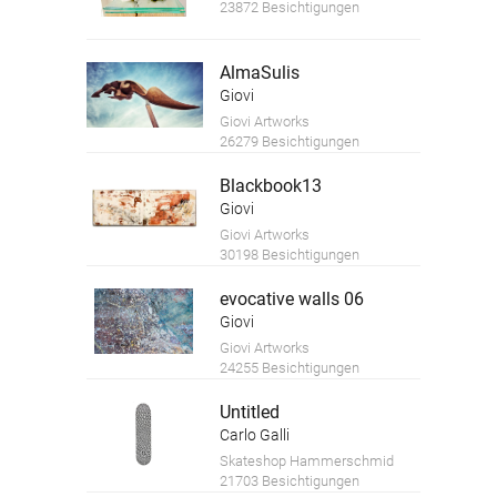
23872 Besichtigungen
AlmaSulis
Giovi
Giovi Artworks
26279 Besichtigungen
Blackbook13
Giovi
Giovi Artworks
30198 Besichtigungen
evocative walls 06
Giovi
Giovi Artworks
24255 Besichtigungen
Untitled
Carlo Galli
Skateshop Hammerschmid
21703 Besichtigungen