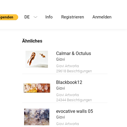
DE
Info
Registrieren
Anmelden
Ähnliches
Calmar & Octulus
Giovi
Giovi Artworks
29618 Besichtigungen
Blackbook12
Giovi
Giovi Artworks
24344 Besichtigungen
evocative walls 05
Giovi
Giovi Artworks