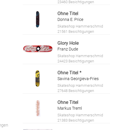
23460 Besichtigungen
Ohne Titel
Donna E. Price
Skateshop Hammerschmid
21561 Besichtigungen
Glory Hole
Franz Dude
Skateshop Hammerschmid
24423 Besichtigungen
Ohne Titel *
Savina Georgieva-Fries
Skateshop Hammerschmid
27648 Besichtigungen
Ohne Titel
Markus Treml
Skateshop Hammerschmid
21383 Besichtigungen
ngen