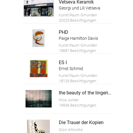
Vetseva Keramik
Georgi und Lili Vetseva
Kunst:Raum Gmunden
20225 Besichtigungen
PHD
Paige Hamilton Davis
Kunst:Raum Gmunden
18687 Besichtigungen
ES I
Ernst Schmid
Kunst:Raum Gmunden
18129 Besichtigungen
the beauty of the lingering time 5
Nica Junker
19936 Besichtigungen
Die Trauer der Kopien
Giovi Artworks