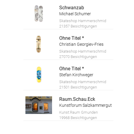
Schwanzab
Michael Schumer
Skateshop Hammerschmid
21357 Besichtigungen
Ohne Titel *
Christian Georgiev-Fries
Skateshop Hammerschmid
27070 Besichtigungen
Ohne Titel *
Stefan Kirchweger
Skateshop Hammerschmid
21501 Besichtigungen
Raum.Schau.Eck
Kunstforum Salzkammergut
Kunst:Raum Gmunden
19968 Besichtigungen