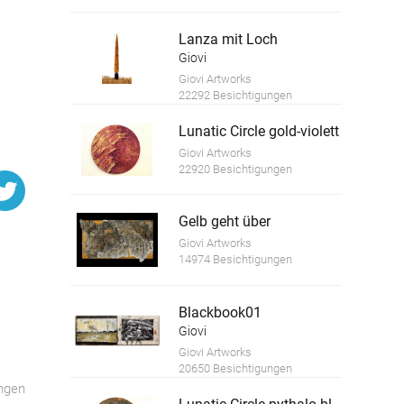
Lanza mit Loch
Giovi
Giovi Artworks
22292 Besichtigungen
Lunatic Circle gold-violett
Giovi Artworks
22920 Besichtigungen
Gelb geht über
Giovi Artworks
14974 Besichtigungen
Blackbook01
Giovi
Giovi Artworks
20650 Besichtigungen
ngen