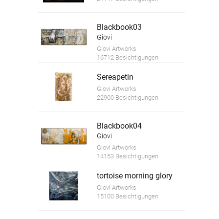
Blackbook03
Giovi
Giovi Artworks
16712 Besichtigungen
Sereapetin
Giovi Artworks
22900 Besichtigungen
Blackbook04
Giovi
Giovi Artworks
14153 Besichtigungen
tortoise morning glory
Giovi Artworks
15100 Besichtigungen