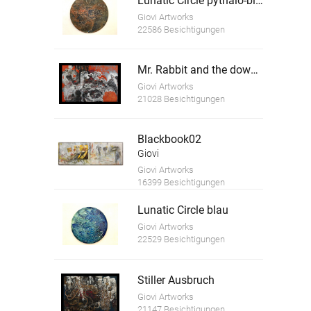
Lunatic Circle pythalo-blau und rot
Giovi Artworks
22586 Besichtigungen
Mr. Rabbit and the downgoing planet
Giovi Artworks
21028 Besichtigungen
Blackbook02
Giovi
Giovi Artworks
16399 Besichtigungen
Lunatic Circle blau
Giovi Artworks
22529 Besichtigungen
Stiller Ausbruch
Giovi Artworks
21147 Besichtigungen