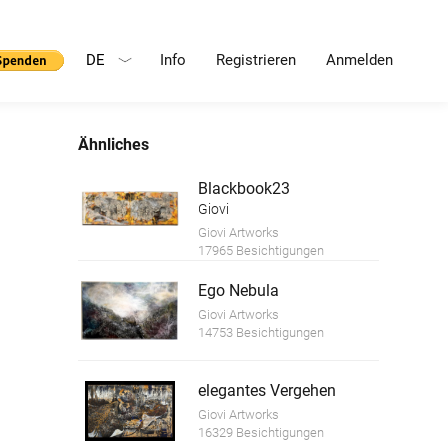
DE
Info
Registrieren
Anmelden
Ähnliches
Blackbook23
Giovi
Giovi Artworks
17965 Besichtigungen
Ego Nebula
Giovi Artworks
14753 Besichtigungen
elegantes Vergehen
Giovi Artworks
16329 Besichtigungen