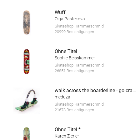
Wuff
Olga Pastekova
Skateshop Hammerschmid
20999 Besichtigungen
Ohne Titel
Sophie Beisskammer
Skateshop Hammerschmid
26851 Besichtigungen
walk across the boarderline - go crazy *
meduza
Skateshop Hammerschmid
21673 Besichtigungen
Ohne Titel *
Karen Zierler