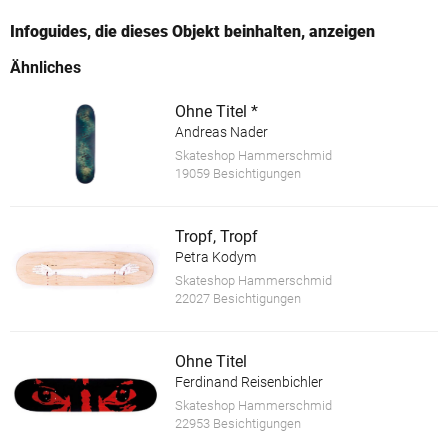
Infoguides, die dieses Objekt beinhalten, anzeigen
Ähnliches
Ohne Titel *
Andreas Nader
Skateshop Hammerschmid
19059 Besichtigungen
Tropf, Tropf
Petra Kodym
Skateshop Hammerschmid
22027 Besichtigungen
Ohne Titel
Ferdinand Reisenbichler
Skateshop Hammerschmid
22953 Besichtigungen