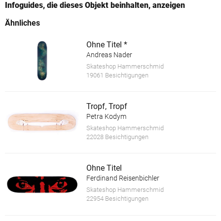
Infoguides, die dieses Objekt beinhalten, anzeigen
Ähnliches
Ohne Titel *
Andreas Nader
Skateshop Hammerschmid
19061 Besichtigungen
Tropf, Tropf
Petra Kodym
Skateshop Hammerschmid
22028 Besichtigungen
Ohne Titel
Ferdinand Reisenbichler
Skateshop Hammerschmid
22954 Besichtigungen