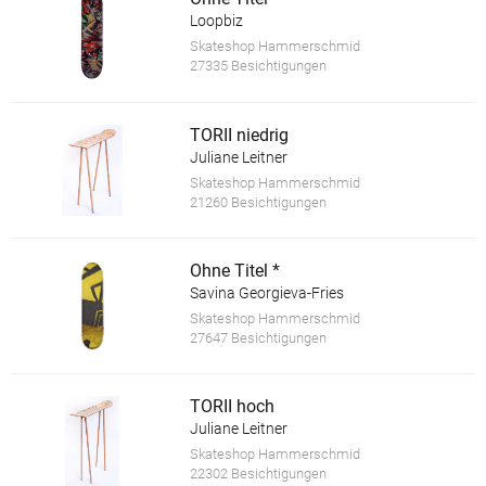
Loopbiz
Skateshop Hammerschmid
27335 Besichtigungen
TORII niedrig
Juliane Leitner
Skateshop Hammerschmid
21260 Besichtigungen
Ohne Titel *
Savina Georgieva-Fries
Skateshop Hammerschmid
27647 Besichtigungen
TORII hoch
Juliane Leitner
Skateshop Hammerschmid
22302 Besichtigungen