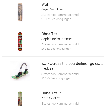
Wuff
Olga Pastekova
Skateshop Hammerschmid
21002 Besichtigungen
Ohne Titel
Sophie Beisskammer
Skateshop Hammerschmid
26852 Besichtigungen
walk across the boarderline - go crazy *
meduza
Skateshop Hammerschmid
21675 Besichtigungen
Ohne Titel *
Karen Zierler
Skateshop Hammerschmid