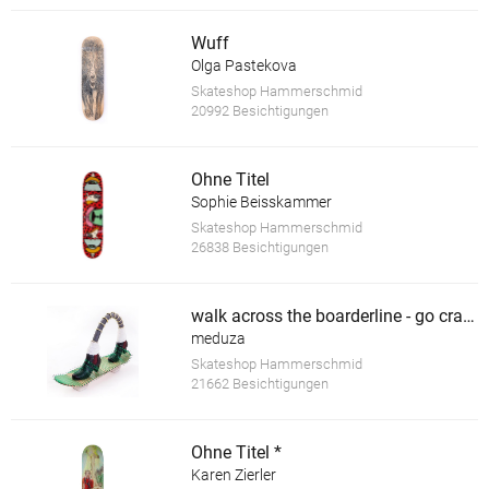
Wuff
Olga Pastekova
Skateshop Hammerschmid
20992 Besichtigungen
Ohne Titel
Sophie Beisskammer
Skateshop Hammerschmid
26838 Besichtigungen
walk across the boarderline - go crazy *
meduza
Skateshop Hammerschmid
21662 Besichtigungen
Ohne Titel *
Karen Zierler