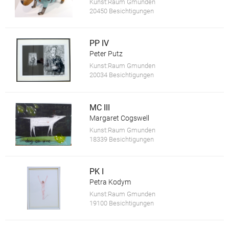
Kunst:Raum Gmunden
20450 Besichtigungen
PP IV
Peter Putz
Kunst:Raum Gmunden
20034 Besichtigungen
MC III
Margaret Cogswell
Kunst:Raum Gmunden
18339 Besichtigungen
PK I
Petra Kodym
Kunst:Raum Gmunden
19100 Besichtigungen