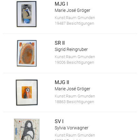
MJG I
Marie José Gröger
Kunst:Raum Gmunden
19487 Besichtigungen
SR II
Sigrid Reingruber
Kunst:Raum Gmunden
19006 Besichtigungen
MJG II
Marie José Gröger
Kunst:Raum Gmunden
18863 Besichtigungen
SV I
Sylvia Vorwagner
Kunst:Raum Gmunden