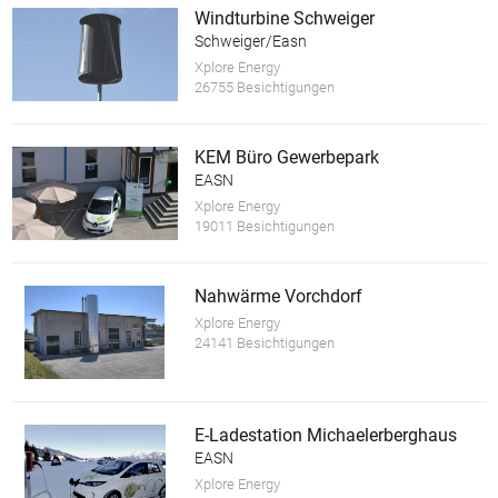
Windturbine Schweiger
Schweiger/Easn
Xplore Energy
26755 Besichtigungen
KEM Büro Gewerbepark
EASN
Xplore Energy
19011 Besichtigungen
Nahwärme Vorchdorf
Xplore Energy
24141 Besichtigungen
E-Ladestation Michaelerberghaus
EASN
Xplore Energy