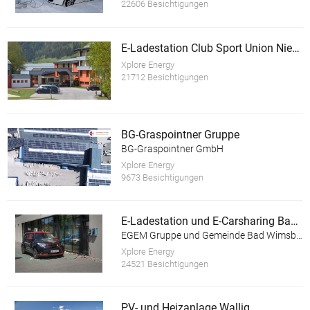
22606 Besichtigungen
E-Ladestation Club Sport Union Niederöblarn
Xplore Energy
21712 Besichtigungen
BG-Graspointner Gruppe
BG-Graspointner GmbH
Xplore Energy
9673 Besichtigungen
E-Ladestation und E-Carsharing Bad Wimsbach-Neydharting
EGEM Gruppe und Gemeinde Bad Wimsbach-Neydharting
Xplore Energy
24521 Besichtigungen
PV- und Heizanlage Wallig