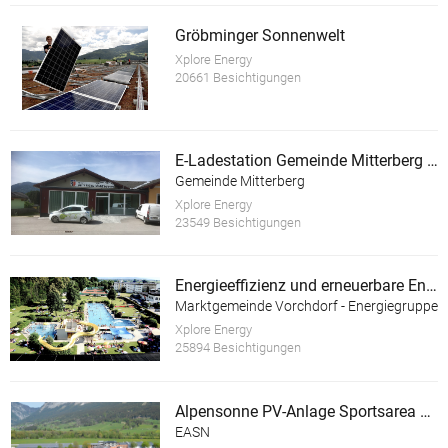
Gröbminger Sonnenwelt
Xplore Energy
20661 Besichtigungen
E-Ladestation Gemeinde Mitterberg St.Martin
Gemeinde Mitterberg
Xplore Energy
23549 Besichtigungen
Energieeffizienz und erneuerbare Energie im Almtalbad Vorchdorf
Marktgemeinde Vorchdorf - Energiegruppe
Xplore Energy
25894 Besichtigungen
Alpensonne PV-Anlage Sportsarea Grimming
EASN