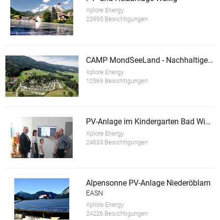
Xplore Energy
23995 Besichtigungen
CAMP MondSeeLand - Nachhaltiger Tourismusbetrieb
Xplore Energy
10569 Besichtigungen
PV-Anlage im Kindergarten Bad Wimsbach-Neydharting
Xplore Energy
24833 Besichtigungen
Alpensonne PV-Anlage Niederöblarn
EASN
Xplore Energy
24226 Besichtigungen