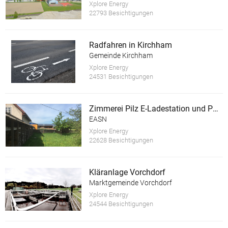
Xplore Energy
22793 Besichtigungen
Radfahren in Kirchham
Gemeinde Kirchham
Xplore Energy
24531 Besichtigungen
Zimmerei Pilz E-Ladestation und PV Anlage
EASN
Xplore Energy
22628 Besichtigungen
Kläranlage Vorchdorf
Marktgemeinde Vorchdorf
Xplore Energy
24544 Besichtigungen