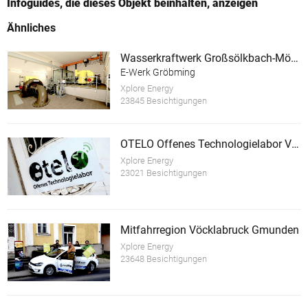
Infoguides, die dieses Objekt beinhalten, anzeigen
Ähnliches
Wasserkraftwerk Großsölkbach-Mössna mit E-Ladestation
E-Werk Gröbming
Xplore Energy
23845 Besichtigungen
OTELO Offenes Technologielabor Vöcklabruck
Xplore Energy
23021 Besichtigungen
Mitfahrregion Vöcklabruck Gmunden
Xplore Energy
23648 Besichtigungen