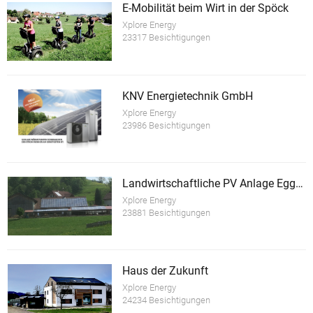
E-Mobilität beim Wirt in der Spöck
Xplore Energy
23317 Besichtigungen
KNV Energietechnik GmbH
Xplore Energy
23986 Besichtigungen
Landwirtschaftliche PV Anlage Eggmaier
Xplore Energy
23881 Besichtigungen
Haus der Zukunft
Xplore Energy
24234 Besichtigungen