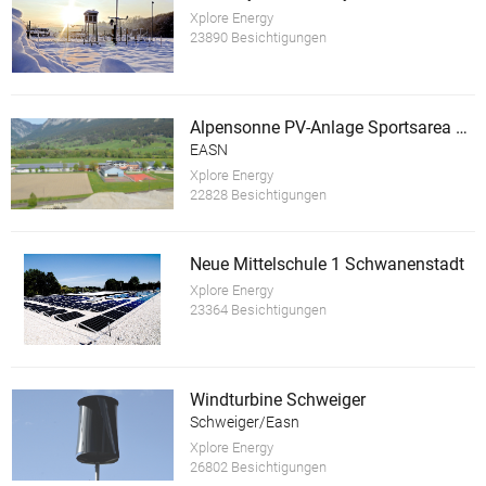
Xplore Energy
23890 Besichtigungen
Alpensonne PV-Anlage Sportsarea Grimming
EASN
Xplore Energy
22828 Besichtigungen
Neue Mittelschule 1 Schwanenstadt
Xplore Energy
23364 Besichtigungen
Windturbine Schweiger
Schweiger/Easn
Xplore Energy
26802 Besichtigungen