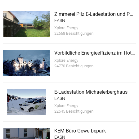
Zimmerei Pilz E-Ladestation und PV Anlage
EASN
Xplore Energy
22668 Besichtigungen
Vorbildliche Energieeffizienz im Hotel Schloss Thannegg
Xplore Energy
24770 Besichtigungen
E-Ladestation Michaelerberghaus
EASN
Xplore Energy
22645 Besichtigungen
KEM Büro Gewerbepark
EASN