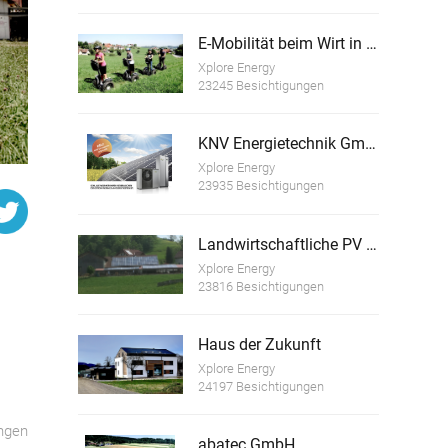
E-Mobilität beim Wirt in der Spöck
Xplore Energy
23245 Besichtigungen
KNV Energietechnik GmbH
Xplore Energy
23935 Besichtigungen
Landwirtschaftliche PV Anlage Eggmaier
Xplore Energy
23816 Besichtigungen
Haus der Zukunft
Xplore Energy
24197 Besichtigungen
ngen
abatec GmbH