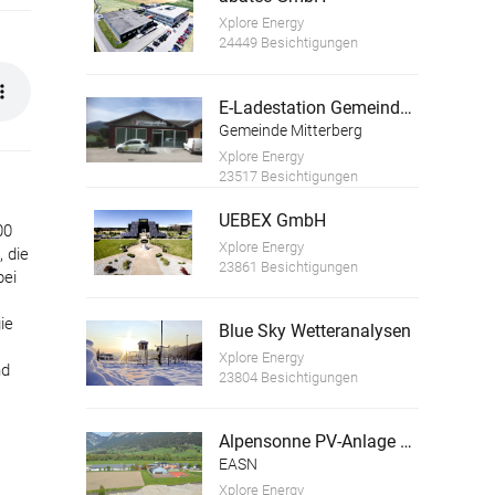
Xplore Energy
24449 Besichtigungen
E-Ladestation Gemeinde Mitterberg St.Martin
Gemeinde Mitterberg
Xplore Energy
23517 Besichtigungen
UEBEX GmbH
00
Xplore Energy
 die
23861 Besichtigungen
bei
ie
Blue Sky Wetteranalysen
Xplore Energy
nd
23804 Besichtigungen
Alpensonne PV-Anlage Sportsarea Grimming
EASN
Xplore Energy