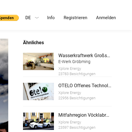
DE
Info
Registrieren
Anmelden
Ähnliches
Wasserkraftwerk Großsölkbach-Mössna mit E-Ladestation
E-Werk Gröbming
Xplore Energy
23783 Besichtigungen
OTELO Offenes Technologielabor Vöcklabruck
Xplore Energy
22956 Besichtigungen
Mitfahrregion Vöcklabruck Gmunden
Xplore Energy
23597 Besichtigungen