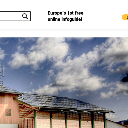
Europe´s 1st free
online infoguide!