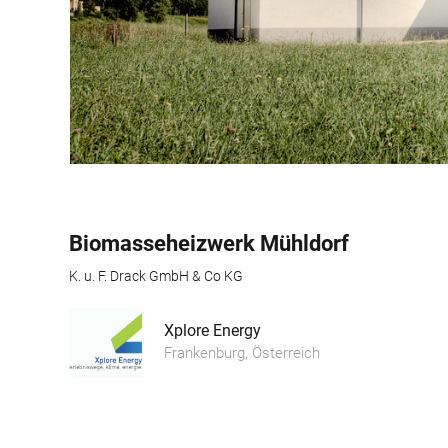
Biomasseheizwerk Mühldorf
K. u. F. Drack GmbH & Co KG
Xplore Energy
Frankenburg, Österreich