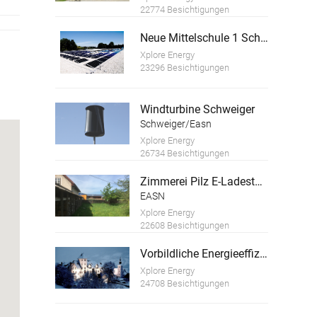
22774 Besichtigungen
Neue Mittelschule 1 Schwanenstadt
Xplore Energy
23296 Besichtigungen
Windturbine Schweiger
Schweiger/Easn
Xplore Energy
26734 Besichtigungen
Zimmerei Pilz E-Ladestation und PV Anlage
EASN
Xplore Energy
22608 Besichtigungen
Vorbildliche Energieeffizienz im Hotel Schloss Thannegg
Xplore Energy
24708 Besichtigungen