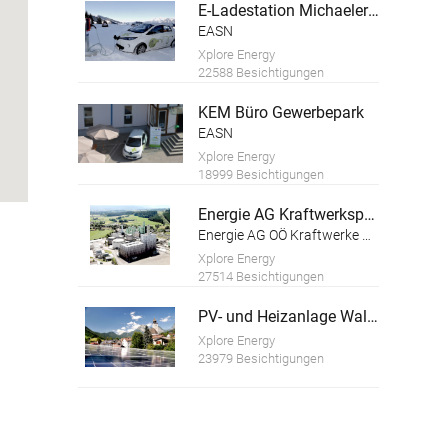
E-Ladestation Michaelerberghaus
EASN
Xplore Energy
22588 Besichtigungen
KEM Büro Gewerbepark
EASN
Xplore Energy
18999 Besichtigungen
Energie AG Kraftwerkspark Timelkam
Energie AG OÖ Kraftwerke GmbH
Xplore Energy
27514 Besichtigungen
PV- und Heizanlage Wallig
Xplore Energy
23979 Besichtigungen