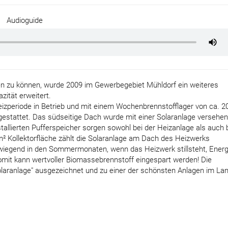
Audioguide
n zu können, wurde 2009 im Gewerbegebiet Mühldorf ein weiteres
ität erweitert.
eizperiode in Betrieb und mit einem Wochenbrennstofflager von ca. 2
gestattet. Das südseitige Dach wurde mit einer Solaranlage versehen,
tallierten Pufferspeicher sorgen sowohl bei der Heizanlage als auch 
m² Kollektorfläche zählt die Solaranlage am Dach des Heizwerks
vorwiegend in den Sommermonaten, wenn das Heizwerk stillsteht, Energ
it kann wertvoller Biomassebrennstoff eingespart werden! Die
laranlage" ausgezeichnet und zu einer der schönsten Anlagen im La