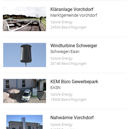
Kläranlage Vorchdorf
Marktgemeinde Vorchdorf
Xplore Energy
24534 Besichtigungen
Windturbine Schweiger
Schweiger/Easn
Xplore Energy
26748 Besichtigungen
KEM Büro Gewerbepark
EASN
Xplore Energy
19006 Besichtigungen
Nahwärme Vorchdorf
Xplore Energy