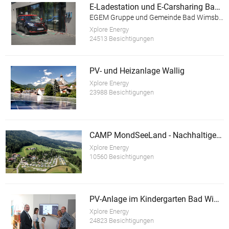
E-Ladestation und E-Carsharing Bad Wimsbach-Neydharting
EGEM Gruppe und Gemeinde Bad Wimsbach-Neydharting
Xplore Energy
24513 Besichtigungen
PV- und Heizanlage Wallig
Xplore Energy
23988 Besichtigungen
CAMP MondSeeLand - Nachhaltiger Tourismusbetrieb
Xplore Energy
10560 Besichtigungen
PV-Anlage im Kindergarten Bad Wimsbach-Neydharting
Xplore Energy
24823 Besichtigungen