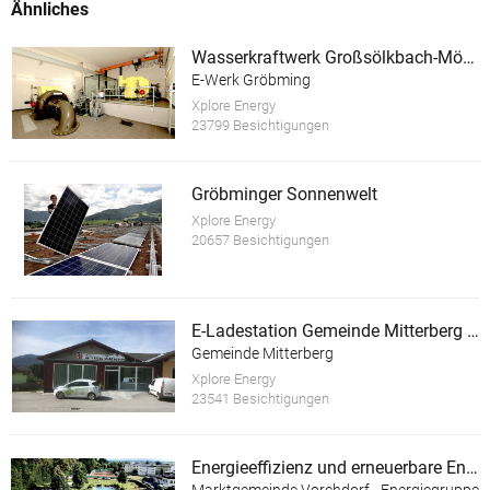
Ähnliches
Wasserkraftwerk Großsölkbach-Mössna mit E-Ladestation
E-Werk Gröbming
Xplore Energy
23799 Besichtigungen
Gröbminger Sonnenwelt
Xplore Energy
20657 Besichtigungen
E-Ladestation Gemeinde Mitterberg St.Martin
Gemeinde Mitterberg
Xplore Energy
23541 Besichtigungen
Energieeffizienz und erneuerbare Energie im Almtalbad Vorchdorf