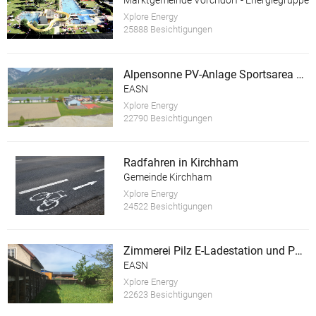
Marktgemeinde Vorchdorf - Energiegruppe
Xplore Energy
25888 Besichtigungen
Alpensonne PV-Anlage Sportsarea Grimming
EASN
Xplore Energy
22790 Besichtigungen
Radfahren in Kirchham
Gemeinde Kirchham
Xplore Energy
24522 Besichtigungen
Zimmerei Pilz E-Ladestation und PV Anlage
EASN
Xplore Energy
22623 Besichtigungen