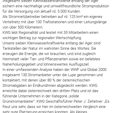
Insgesamt sieben Kleinwasserkraftwerke entlang der Ager
sichern eine nachhaltige und umweltfreundliche Stromproduktion
für die Versorgung von aktuell rd. 5.000 Kunden.
Als Stromnetzbetreiber betreiben auf rd. 125 km² ein eigenes
Verteilnetz mit über 100 Trafostationen und einer Leitungslänge
von über 500 Kilometern.
KWG lebt Regionalität und leistet mit 35 Mitarbeitern einen
wichtigen Beitrag zur regionalen Wertschöpfung.
Unsere sieben Kleinwasserkraftwerke entlang der Ager sind
Tankstellen der Natur im wahrsten Sinne des Wortes: Sie
erzeugen die Energie, die wir brauchen, und sind zugleich
Heimstatt vieler Tier- und Pflanzenarten sowie ein beliebtes
Naherholungsgebiet und lohnenswertes Ausflugsziel.
In einer umfassenden Analyse haben der WWF und Global 2000
insgesamt 130 Stromanbieter unter die Lupe genommen und
kontaktiert, mit denen über 80 % der österreichischen
Stromabgaben an EndkundInnen abgedeckt werden. KWG
erreichte dabei österreichweit den dritten Platz und ist das
führende Unternehmen in der Kategorie „solide
Grünstromanbieter“. KWG Geschäftsführer Peter J. Zehetner: „Es
freut uns sehr, dass wir hier im österreichweiten Vergleich eine
sehr gute Platzierung erreichen konnten. Als kleines