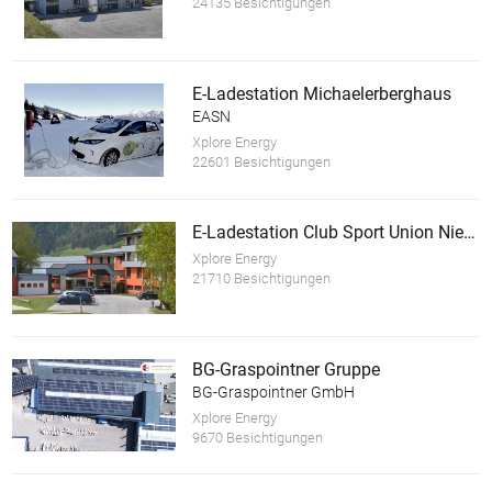
24135 Besichtigungen
E-Ladestation Michaelerberghaus
EASN
Xplore Energy
22601 Besichtigungen
E-Ladestation Club Sport Union Niederöblarn
Xplore Energy
21710 Besichtigungen
BG-Graspointner Gruppe
BG-Graspointner GmbH
Xplore Energy
9670 Besichtigungen