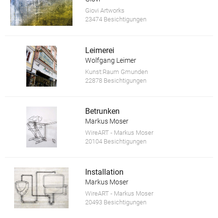
Giovi Artworks
23474 Besichtigungen
Leimerei
Wolfgang Leimer
Kunst:Raum Gmunden
22878 Besichtigungen
Betrunken
Markus Moser
WireART - Markus Moser
20104 Besichtigungen
Installation
Markus Moser
WireART - Markus Moser
20493 Besichtigungen