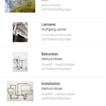
Giovi Artworks
23474 Besichtigungen
Leimerei
Wolfgang Leimer
Kunst:Raum Gmunden
22878 Besichtigungen
Betrunken
Markus Moser
WireART - Markus Moser
20104 Besichtigungen
Installation
Markus Moser
WireART - Markus Moser
20493 Besichtigungen