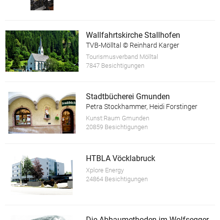
Wallfahrtskirche Stallhofen
TVB-Mölltal © Reinhard Karger
Tourismusverband Mölltal
7847 Besichtigungen
Stadtbücherei Gmunden
Petra Stockhammer, Heidi Forstinger
Kunst:Raum Gmunden
20859 Besichtigungen
HTBLA Vöcklabruck
Xplore Energy
24864 Besichtigungen
Die Abbaumethoden im Wolfsegger Bergbau