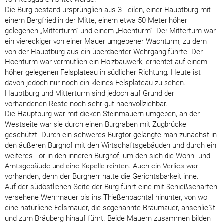
Die Burg bestand ursprünglich aus 3 Teilen, einer Hauptburg mit
einem Bergfried in der Mitte, einem etwa 50 Meter höher
gelegenen „Mitterturm“ und einem „Hochturm“. Der Mittertum war
ein viereckiger von einer Mauer umgebener Wachturm, zu dem
von der Hauptburg aus ein überdachter Wehrgang führte. Der
Hochturm war vermutlich ein Holzbauwerk, errichtet auf einem
höher gelegenen Felsplateau in südlicher Richtung. Heute ist
davon jedoch nur noch ein kleines Felsplateau zu sehen.
Hauptburg und Mitterturm sind jedoch auf Grund der
vorhandenen Reste noch sehr gut nachvollziehbar.
Die Hauptburg war mit dicken Steinmauern umgeben, an der
Westseite war sie durch einen Burgraben mit Zugbrücke
geschützt. Durch ein schweres Burgtor gelangte man zunächst in
den äußeren Burghof mit den Wirtschaftsgebäuden und durch ein
weiteres Tor in den inneren Burghof, um den sich die Wohn- und
Amtsgebäude und eine Kapelle reihten. Auch ein Verlies war
vorhanden, denn der Burgherr hatte die Gerichtsbarkeit inne.
Auf der südöstlichen Seite der Burg führt eine mit Schießscharten
versehene Wehrmauer bis ins Thießenbachtal hinunter, von wo
eine natürliche Felsmauer, die sogenannte Bräumauer, anschließt
und zum Bräuberg hinauf führt. Beide Mauern zusammen bilden