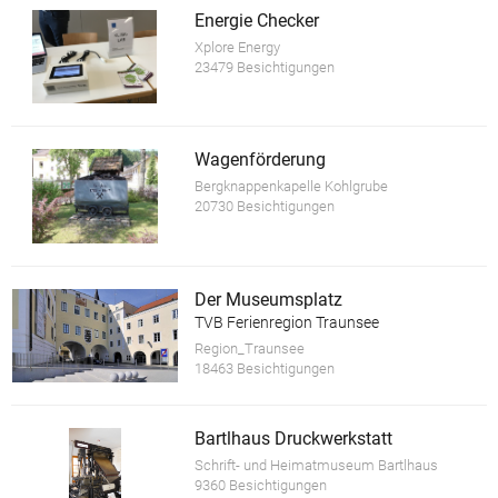
Energie Checker
Xplore Energy
23479 Besichtigungen
Wagenförderung
Bergknappenkapelle Kohlgrube
20730 Besichtigungen
Der Museumsplatz
TVB Ferienregion Traunsee
Region_Traunsee
18463 Besichtigungen
Bartlhaus Druckwerkstatt
Schrift- und Heimatmuseum Bartlhaus
9360 Besichtigungen