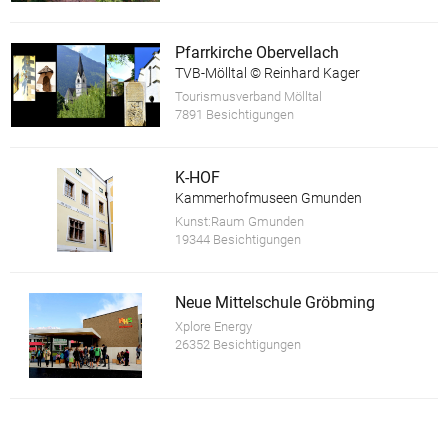
Pfarrkirche Obervellach
TVB-Mölltal © Reinhard Kager
Tourismusverband Mölltal
7891 Besichtigungen
K-HOF
Kammerhofmuseen Gmunden
Kunst:Raum Gmunden
19344 Besichtigungen
Neue Mittelschule Gröbming
Xplore Energy
26352 Besichtigungen