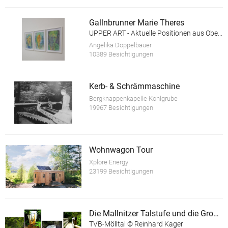
Gallnbrunner Marie Theres
UPPER ART - Aktuelle Positionen aus Oberösterreich. Ausstellung in der Galerie im Granitmuseum Schärding
Angelika Doppelbauer
10389 Besichtigungen
Kerb- & Schrämmaschine
Bergknappenkapelle Kohlgrube
19967 Besichtigungen
Wohnwagon Tour
Xplore Energy
23199 Besichtigungen
Die Mallnitzer Talstufe und die Groppensteinschlucht
TVB-Mölltal © Reinhard Kager