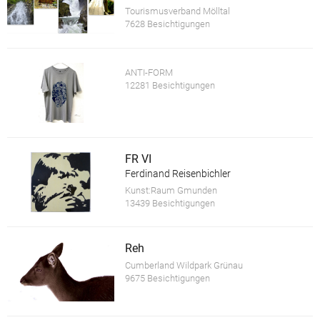
Tourismusverband Mölltal
7628 Besichtigungen
ANTI-FORM
12281 Besichtigungen
FR VI
Ferdinand Reisenbichler
Kunst:Raum Gmunden
13439 Besichtigungen
Reh
Cumberland Wildpark Grünau
9675 Besichtigungen