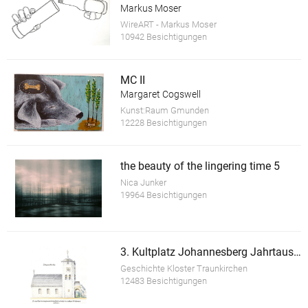
Markus Moser
WireART - Markus Moser
10942 Besichtigungen
MC II
Margaret Cogswell
Kunst:Raum Gmunden
12228 Besichtigungen
the beauty of the lingering time 5
Nica Junker
19964 Besichtigungen
3. Kultplatz Johannesberg Jahrtausende alt
Geschichte Kloster Traunkirchen
12483 Besichtigungen