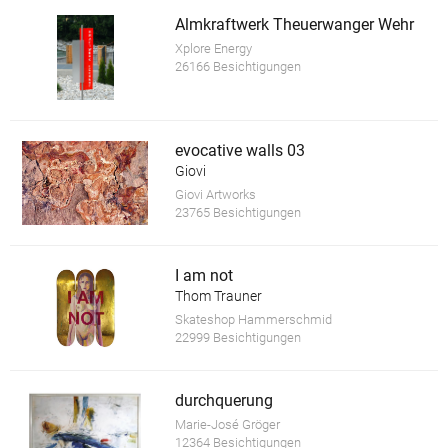
Almkraftwerk Theuerwanger Wehr
Xplore Energy
26166 Besichtigungen
evocative walls 03
Giovi
Giovi Artworks
23765 Besichtigungen
I am not
Thom Trauner
Skateshop Hammerschmid
22999 Besichtigungen
durchquerung
Marie-José Gröger
12364 Besichtigungen