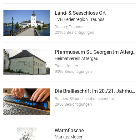
Land- & Seeschloss Ort
TVB Ferienregion Traunss
Region_Traunsee
20106 Besichtigungen
Pfarrmuseum St. Georgen im Attergau
Heimatverein Attergau
Franz Hauser
9096 Besichtigungen
Die Brailleschrift im 20./21. Jahrhundert
Bundes-Blindenerziehungsinstitut
2956 Besichtigungen
Wärmflasche
Markus Moser