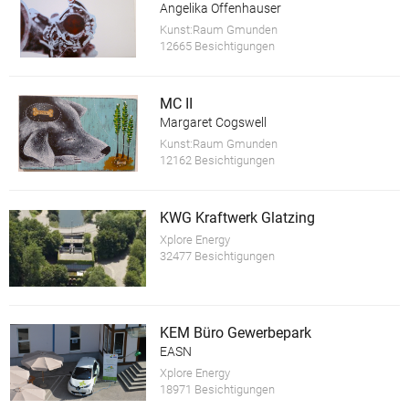
Angelika Offenhauser
Kunst:Raum Gmunden
12665 Besichtigungen
MC II
Margaret Cogswell
Kunst:Raum Gmunden
12162 Besichtigungen
KWG Kraftwerk Glatzing
Xplore Energy
32477 Besichtigungen
KEM Büro Gewerbepark
EASN
Xplore Energy
18971 Besichtigungen