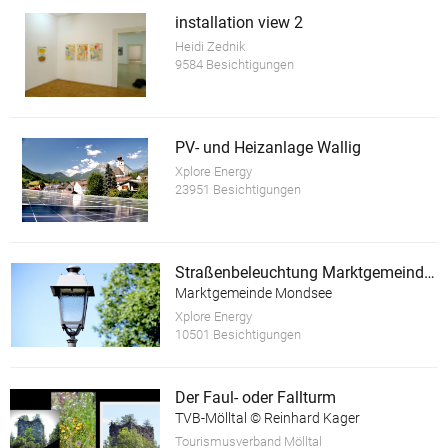
installation view 2
Heidi Zednik
9584 Besichtigungen
PV- und Heizanlage Wallig
Xplore Energy
23951 Besichtigungen
Straßenbeleuchtung Marktgemeinde Mondsee
Marktgemeinde Mondsee
Xplore Energy
10501 Besichtigungen
Der Faul- oder Fallturm
TVB-Mölltal © Reinhard Kager
Tourismusverband Mölltal