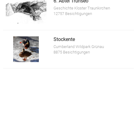
6. Abtei Trunseo
Geschichte Kloster Traunkirchen
12757 Besichtigungen
Stockente
Cumberland Wildpark Grünau
8875 Besichtigungen