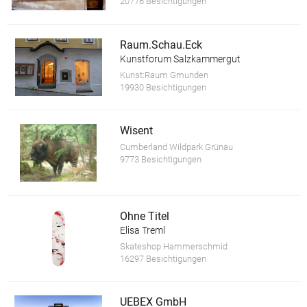
20776 Besichtigungen
Raum.Schau.Eck
Kunstforum Salzkammergut
Kunst:Raum Gmunden
19930 Besichtigungen
Wisent
Cumberland Wildpark Grünau
9773 Besichtigungen
Ohne Titel
Elisa Treml
Skateshop Hammerschmid
16297 Besichtigungen
UEBEX GmbH