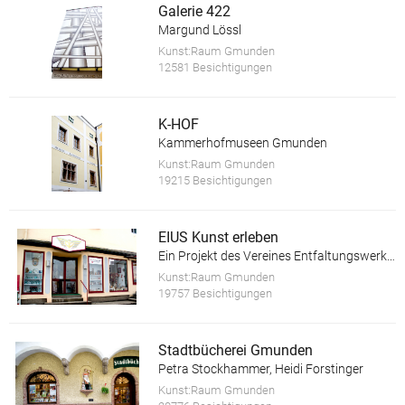
Galerie 422
Margund Lössl
Kunst:Raum Gmunden
12581 Besichtigungen
K-HOF
Kammerhofmuseen Gmunden
Kunst:Raum Gmunden
19215 Besichtigungen
EIUS Kunst erleben
Ein Projekt des Vereines Entfaltungswerkstatt
Kunst:Raum Gmunden
19757 Besichtigungen
Stadtbücherei Gmunden
Petra Stockhammer, Heidi Forstinger
Kunst:Raum Gmunden