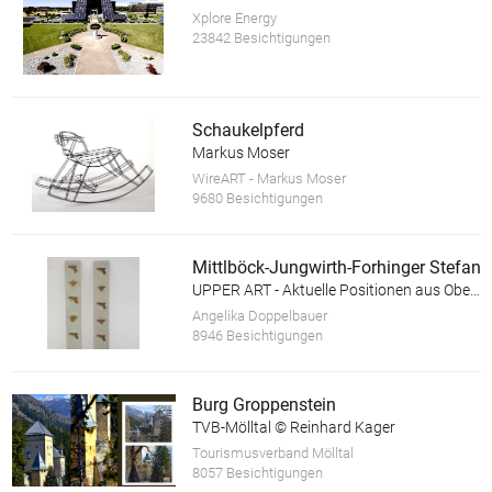
Xplore Energy
23842 Besichtigungen
Schaukelpferd
Markus Moser
WireART - Markus Moser
9680 Besichtigungen
Mittlböck-Jungwirth-Forhinger Stefan
UPPER ART - Aktuelle Positionen aus Oberösterreich. Ausstellung in der Galerie im Granitmuseum Schärding
Angelika Doppelbauer
8946 Besichtigungen
Burg Groppenstein
TVB-Mölltal © Reinhard Kager
Tourismusverband Mölltal
8057 Besichtigungen