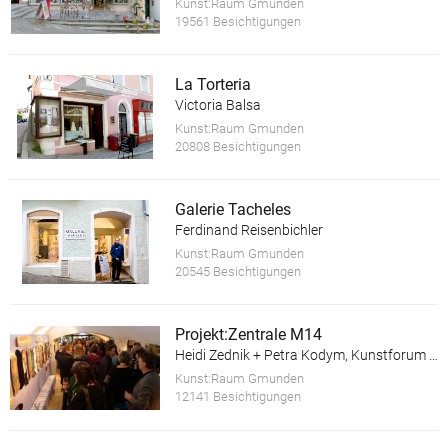
Kunst:Raum Gmunden
19561 Besichtigungen
La Torteria
Victoria Balsa
Kunst:Raum Gmunden
20808 Besichtigungen
Galerie Tacheles
Ferdinand Reisenbichler
Kunst:Raum Gmunden
20545 Besichtigungen
Projekt:Zentrale M14
Heidi Zednik + Petra Kodym, Kunstforum Salzkammergut
Kunst:Raum Gmunden
12141 Besichtigungen