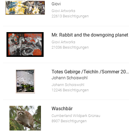
Giovi
Giovi Artworks
22613 Besichtigungen
Mr. Rabbit and the downgoing planet
Giovi Artworks
21036 Besichtigungen
Totes Gebirge /Teichln /Sommer 2010
Johann Schoiswohl
Johann Schoiswohl
12246 Besichtigungen
Waschbär
Cumberland Wildpark Grünau
8907 Besichtigungen