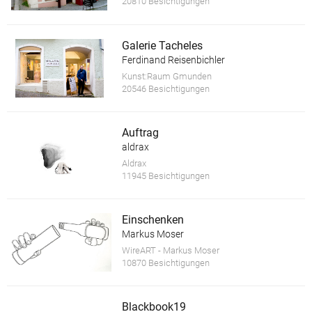
20810 Besichtigungen
Galerie Tacheles
Ferdinand Reisenbichler
Kunst:Raum Gmunden
20546 Besichtigungen
Auftrag
aldrax
Aldrax
11945 Besichtigungen
Einschenken
Markus Moser
WireART - Markus Moser
10870 Besichtigungen
Blackbook19