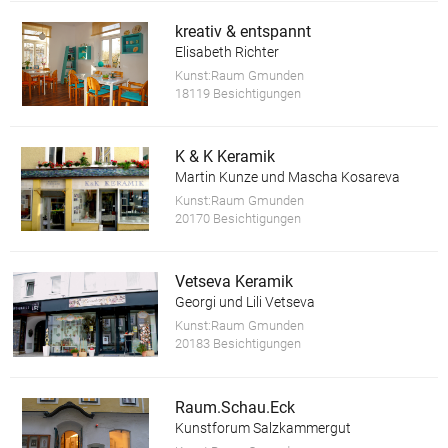
kreativ & entspannt
Elisabeth Richter
Kunst:Raum Gmunden
18119 Besichtigungen
K & K Keramik
Martin Kunze und Mascha Kosareva
Kunst:Raum Gmunden
20170 Besichtigungen
Vetseva Keramik
Georgi und Lili Vetseva
Kunst:Raum Gmunden
20183 Besichtigungen
Raum.Schau.Eck
Kunstforum Salzkammergut