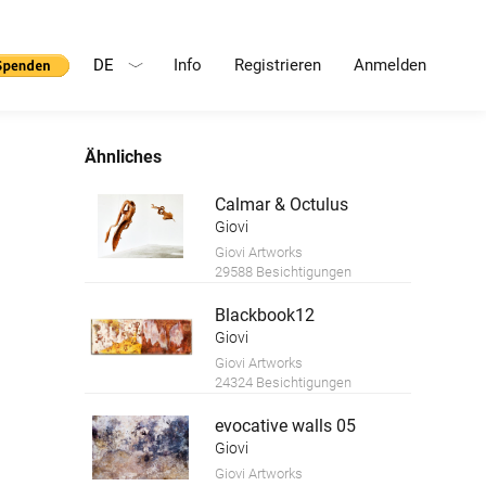
DE
Info
Registrieren
Anmelden
Ähnliches
Calmar & Octulus
Giovi
Giovi Artworks
29588 Besichtigungen
Blackbook12
Giovi
Giovi Artworks
24324 Besichtigungen
evocative walls 05
Giovi
Giovi Artworks