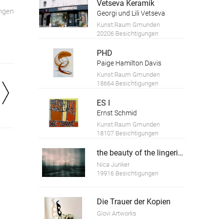
Vetseva Keramik
ngen
Georgi und Lili Vetseva
Kunst:Raum Gmunden
20206 Besichtigungen
PHD
Paige Hamilton Davis
Kunst:Raum Gmunden
18664 Besichtigungen
ES I
Ernst Schmid
Kunst:Raum Gmunden
18107 Besichtigungen
the beauty of the lingering time 5
Nica Junker
19916 Besichtigungen
Die Trauer der Kopien
Giovi Artworks