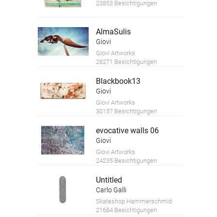
23853 Besichtigungen
AlmaSulis
Giovi
Giovi Artworks
26271 Besichtigungen
Blackbook13
Giovi
Giovi Artworks
30157 Besichtigungen
evocative walls 06
Giovi
Giovi Artworks
24235 Besichtigungen
Untitled
Carlo Galli
Skateshop Hammerschmid
21684 Besichtigungen