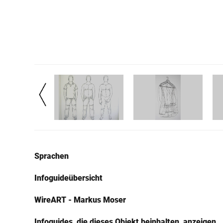
Sprachen
Infoguideübersicht
WireART - Markus Moser
Infoguides, die dieses Objekt beinhalten, anzeigen