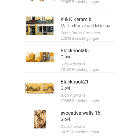
22367 Besichtigungen
K & K Keramik
Martin Kunze und Mascha Kosareva
Kunst:Raum Gmunden
20248 Besichtigungen
Blackbook05
Giovi
Giovi Artworks
15103 Besichtigungen
Blackbook21
Giovi
Giovi Artworks
13965 Besichtigungen
evocative walls 16
Giovi
Giovi Artworks
14752 Besichtigungen