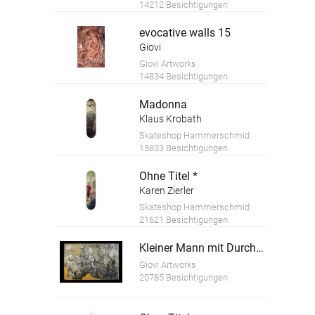
14212 Besichtigungen
evocative walls 15
Giovi
Giovi Artworks
14834 Besichtigungen
Madonna
Klaus Krobath
Skateshop Hammerschmid
15833 Besichtigungen
Ohne Titel *
Karen Zierler
Skateshop Hammerschmid
21621 Besichtigungen
Kleiner Mann mit Durchblick
Giovi Artworks
20785 Besichtigungen