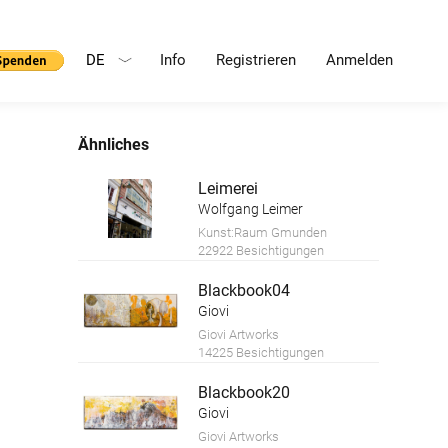
DE
Info
Registrieren
Anmelden
Ähnliches
Leimerei
Wolfgang Leimer
Kunst:Raum Gmunden
22922 Besichtigungen
Blackbook04
Giovi
Giovi Artworks
14225 Besichtigungen
Blackbook20
Giovi
Giovi Artworks