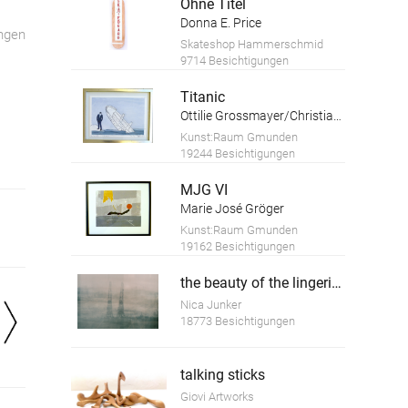
Ohne Titel
Donna E. Price
ngen
Skateshop Hammerschmid
9714 Besichtigungen
Titanic
Ottilie Grossmayer/Christian Rebhahn
Kunst:Raum Gmunden
19244 Besichtigungen
MJG VI
Marie José Gröger
Kunst:Raum Gmunden
19162 Besichtigungen
the beauty of the lingering time 4
Nica Junker
18773 Besichtigungen
talking sticks
Giovi Artworks