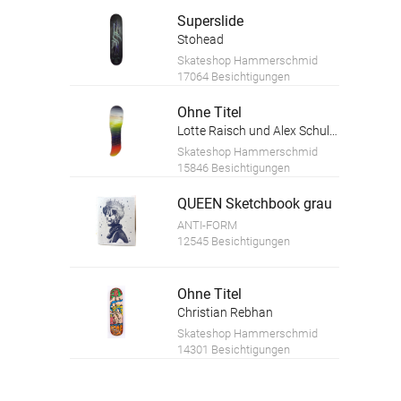
Superslide
Stohead
Skateshop Hammerschmid
17064 Besichtigungen
Ohne Titel
Lotte Raisch und Alex Schultz
Skateshop Hammerschmid
15846 Besichtigungen
QUEEN Sketchbook grau
ANTI-FORM
12545 Besichtigungen
Ohne Titel
Christian Rebhan
Skateshop Hammerschmid
14301 Besichtigungen