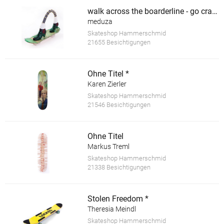
walk across the boarderline - go crazy *
meduza
Skateshop Hammerschmid
21655 Besichtigungen
Ohne Titel *
Karen Zierler
Skateshop Hammerschmid
21546 Besichtigungen
Ohne Titel
Markus Treml
Skateshop Hammerschmid
21338 Besichtigungen
Stolen Freedom *
Theresia Meindl
Skateshop Hammerschmid