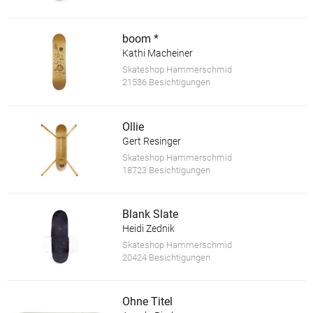
boom *
Kathi Macheiner
Skateshop Hammerschmid
21536 Besichtigungen
Ollie
Gert Resinger
Skateshop Hammerschmid
18723 Besichtigungen
Blank Slate
Heidi Zednik
Skateshop Hammerschmid
20424 Besichtigungen
Ohne Titel