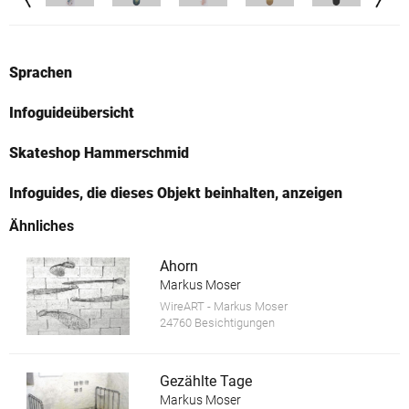
Sprachen
Infoguideübersicht
Skateshop Hammerschmid
Infoguides, die dieses Objekt beinhalten, anzeigen
Ähnliches
Ahorn
Markus Moser
WireART - Markus Moser
24760 Besichtigungen
Gezählte Tage
Markus Moser