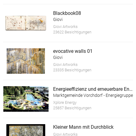
Blackbook08
Giovi
Giovi Artworks
23622 Besichtigungen
evocative walls 01
Giovi
Giovi Artworks
23335 Besichtigungen
Energieeffizienz und erneuerbare Energie im Almtalbad Vorchdorf
Marktgemeinde Vorchdorf - Energiegruppe
Xplore Energy
25857 Besichtigungen
Kleiner Mann mit Durchblick
Giovi Artworks