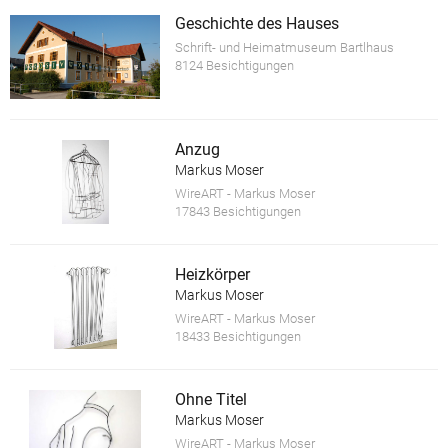
Geschichte des Hauses
Schrift- und Heimatmuseum Bartlhaus
8124 Besichtigungen
Anzug
Markus Moser
WireART - Markus Moser
17843 Besichtigungen
Heizkörper
Markus Moser
WireART - Markus Moser
18433 Besichtigungen
Ohne Titel
Markus Moser
WireART - Markus Moser