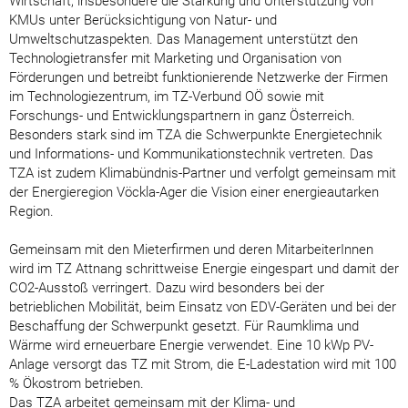
Wirtschaft, insbesondere die Stärkung und Unterstützung von
KMUs unter Berücksichtigung von Natur- und
Umweltschutzaspekten. Das Management unterstützt den
Technologietransfer mit Marketing und Organisation von
Förderungen und betreibt funktionierende Netzwerke der Firmen
im Technologiezentrum, im TZ-Verbund OÖ sowie mit
Forschungs- und Entwicklungspartnern in ganz Österreich.
Besonders stark sind im TZA die Schwerpunkte Energietechnik
und Informations- und Kommunikationstechnik vertreten. Das
TZA ist zudem Klimabündnis-Partner und verfolgt gemeinsam mit
der Energieregion Vöckla-Ager die Vision einer energieautarken
Region.
Gemeinsam mit den Mieterfirmen und deren MitarbeiterInnen
wird im TZ Attnang schrittweise Energie eingespart und damit der
CO2-Ausstoß verringert. Dazu wird besonders bei der
betrieblichen Mobilität, beim Einsatz von EDV-Geräten und bei der
Beschaffung der Schwerpunkt gesetzt. Für Raumklima und
Wärme wird erneuerbare Energie verwendet. Eine 10 kWp PV-
Anlage versorgt das TZ mit Strom, die E-Ladestation wird mit 100
% Ökostrom betrieben.
Das TZA arbeitet gemeinsam mit der Klima- und