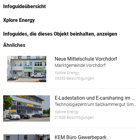
Infoguideübersicht
Xplore Energy
Infoguides, die dieses Objekt beinhalten, anzeigen
Ähnliches
Neue Mittelschule Vorchdorf
Marktgemeinde Vorchdorf
Xplore Energy
29333 Besichtigungen
E-Ladestation und E-carsharing im TechnoZ Gmunden
Technologiezentrum Salzkammergut GmbH
Xplore Energy
21838 Besichtigungen
KEM Büro Gewerbepark