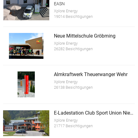
EASN
Xplore Energy
19014 Besichtigungen
Neue Mittelschule Gröbming
Xplore Energy
26282 Besichtigungen
Almkraftwerk Theuerwanger Wehr
Xplore Energy
26138 Besichtigungen
E-Ladestation Club Sport Union Niederöblarn
Xplore Energy
21717 Besichtigungen