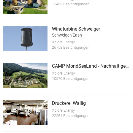
11489 Besichtigungen
Windturbine Schweiger
Schweiger/Easn
Xplore Energy
26758 Besichtigungen
CAMP MondSeeLand - Nachhaltiger Tourismusbetrieb
Xplore Energy
10570 Besichtigungen
Druckerei Wallig
Xplore Energy
22261 Besichtigungen