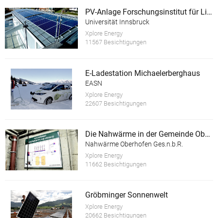
PV-Anlage Forschungsinstitut für Limnologie der Universität Innsbruck, Mondsee
Universität Innsbruck
Xplore Energy
11567 Besichtigungen
E-Ladestation Michaelerberghaus
EASN
Xplore Energy
22607 Besichtigungen
Die Nahwärme in der Gemeinde Oberhofen am Irrsee
Nahwärme Oberhofen Ges.n.b.R.
Xplore Energy
11662 Besichtigungen
Gröbminger Sonnenwelt
Xplore Energy
20662 Besichtigungen