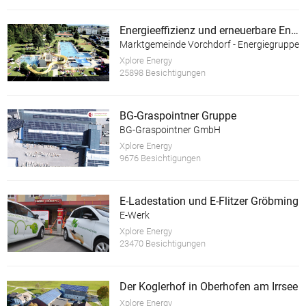
Energieeffizienz und erneuerbare Energie im Almtalbad Vorchdorf
Marktgemeinde Vorchdorf - Energiegruppe
Xplore Energy
25898 Besichtigungen
BG-Graspointner Gruppe
BG-Graspointner GmbH
Xplore Energy
9676 Besichtigungen
E-Ladestation und E-Flitzer Gröbming
E-Werk
Xplore Energy
23470 Besichtigungen
Der Koglerhof in Oberhofen am Irrsee
Xplore Energy