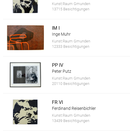
Kunst:Raum Gmunden
13715 Besichtigungen
IM I
Inge Muhr
Kunst:Raum Gmunden
12333 Besichtigungen
PP IV
Peter Putz
Kunst:Raum Gmunden
20110 Besichtigungen
FR VI
Ferdinand Reisenbichler
Kunst:Raum Gmunden
13439 Besichtigungen