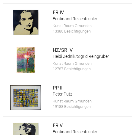
FR IV
Ferdinand Reisenbichler
Kunst:Raum Gmunden
13380 Besichtigungen
HZ/SR IV
Heidi Zednik/Sigrid Reingruber
Kunst:Raum Gmunden
12787 Besichtigungen
PP III
Peter Putz
Kunst:Raum Gmunden
19188 Besichtigungen
FR V
Ferdinand Reisenbichler