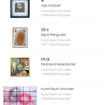
IK
Ingo Kreutzer
Kunst:Raum Gmunden
12688 Besichtigungen
SR II
Sigrid Reingruber
Kunst:Raum Gmunden
19071 Besichtigungen
FR IX
Ferdinand Reisenbichler
Kunst:Raum Gmunden
13099 Besichtigungen
Kunst:Raum Gmunden
Kunst:Raum Gmunden
22669 Besichtigungen