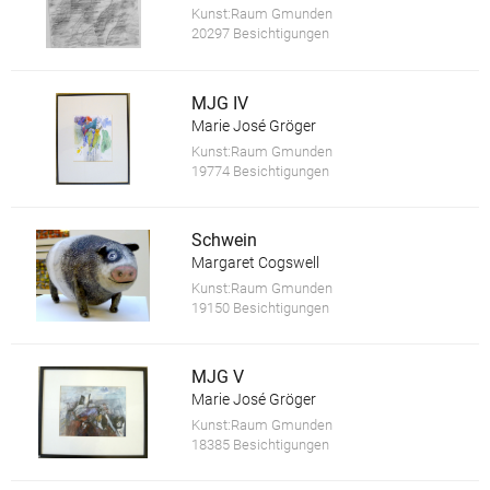
Kunst:Raum Gmunden
20297 Besichtigungen
MJG IV
Marie José Gröger
Kunst:Raum Gmunden
19774 Besichtigungen
Schwein
Margaret Cogswell
Kunst:Raum Gmunden
19150 Besichtigungen
MJG V
Marie José Gröger
Kunst:Raum Gmunden
18385 Besichtigungen