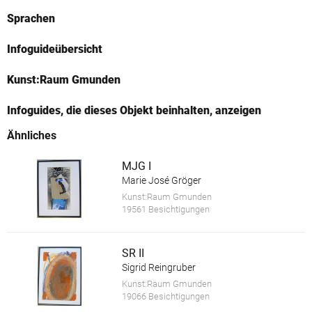
Sprachen
Infoguideübersicht
Kunst:Raum Gmunden
Infoguides, die dieses Objekt beinhalten, anzeigen
Ähnliches
MJG I
Marie José Gröger
Kunst:Raum Gmunden
19561 Besichtigungen
SR II
Sigrid Reingruber
Kunst:Raum Gmunden
19066 Besichtigungen