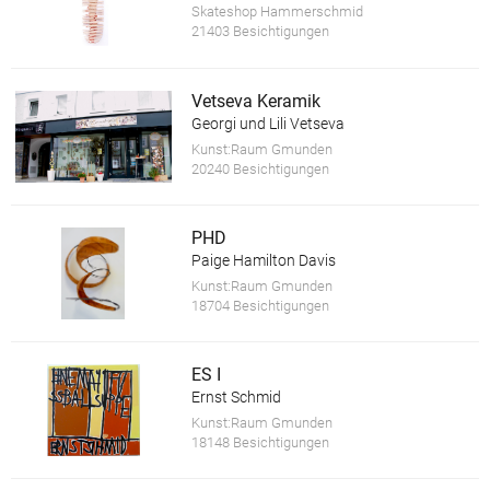
Skateshop Hammerschmid
21403 Besichtigungen
Vetseva Keramik
Georgi und Lili Vetseva
Kunst:Raum Gmunden
20240 Besichtigungen
PHD
Paige Hamilton Davis
Kunst:Raum Gmunden
18704 Besichtigungen
ES I
Ernst Schmid
Kunst:Raum Gmunden
18148 Besichtigungen