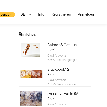
DE
Info
Registrieren
Anmelden
Ähnliches
Calmar & Octulus
Giovi
Giovi Artworks
29627 Besichtigungen
Blackbook12
Giovi
Giovi Artworks
24356 Besichtigungen
evocative walls 05
Giovi
Giovi Artworks