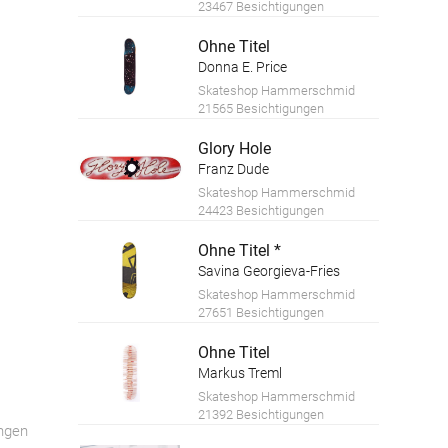
23467 Besichtigungen
Ohne Titel
Donna E. Price
Skateshop Hammerschmid
21565 Besichtigungen
Glory Hole
Franz Dude
Skateshop Hammerschmid
24423 Besichtigungen
Ohne Titel *
Savina Georgieva-Fries
Skateshop Hammerschmid
27651 Besichtigungen
Ohne Titel
Markus Treml
Skateshop Hammerschmid
21392 Besichtigungen
ngen