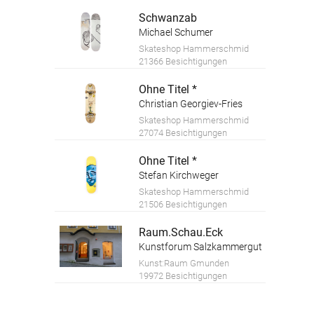
Schwanzab
Michael Schumer
Skateshop Hammerschmid
21366 Besichtigungen
Ohne Titel *
Christian Georgiev-Fries
Skateshop Hammerschmid
27074 Besichtigungen
Ohne Titel *
Stefan Kirchweger
Skateshop Hammerschmid
21506 Besichtigungen
Raum.Schau.Eck
Kunstforum Salzkammergut
Kunst:Raum Gmunden
19972 Besichtigungen