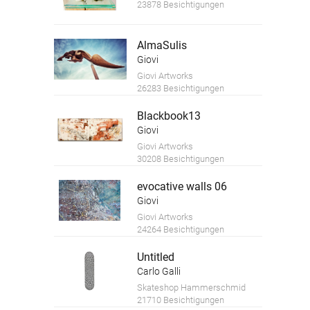
23878 Besichtigungen
AlmaSulis
Giovi
Giovi Artworks
26283 Besichtigungen
Blackbook13
Giovi
Giovi Artworks
30208 Besichtigungen
evocative walls 06
Giovi
Giovi Artworks
24264 Besichtigungen
Untitled
Carlo Galli
Skateshop Hammerschmid
21710 Besichtigungen