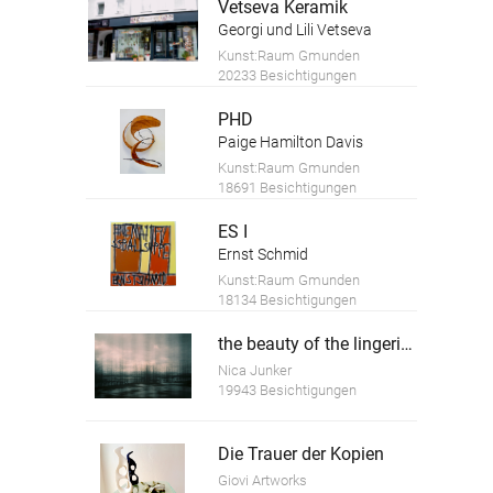
Vetseva Keramik
Georgi und Lili Vetseva
Kunst:Raum Gmunden
20233 Besichtigungen
PHD
Paige Hamilton Davis
Kunst:Raum Gmunden
18691 Besichtigungen
ES I
Ernst Schmid
Kunst:Raum Gmunden
18134 Besichtigungen
the beauty of the lingering time 5
Nica Junker
19943 Besichtigungen
Die Trauer der Kopien
Giovi Artworks