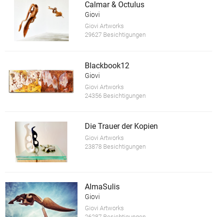
Calmar & Octulus
Giovi
Giovi Artworks
29627 Besichtigungen
Blackbook12
Giovi
Giovi Artworks
24356 Besichtigungen
Die Trauer der Kopien
Giovi Artworks
23878 Besichtigungen
AlmaSulis
Giovi
Giovi Artworks
26287 Besichtigungen