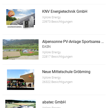
KNV Energietechnik GmbH
Xplore Energy
23973 Besichtigungen
Alpensonne PV-Anlage Sportsarea Grimming
EASN
Xplore Energy
22817 Besichtigungen
Neue Mittelschule Gröbming
Xplore Energy
26322 Besichtigungen
abatec GmbH
Xplore Energy