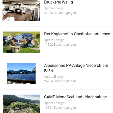
Druckerei Wallig
Xplore Energy
22280 Besichtigungen
Der Koglerhof in Oberhofen am Irrsee
Xplore Energy
11502 Besichtigungen
Alpensonne PV-Anlage Niederöblarn
EASN
Xplore Energy
24254 Besichtigungen
CAMP MondSeeLand - Nachhaltiger Tourismusbetrieb
Xplore Energy
10591 Besichtigungen