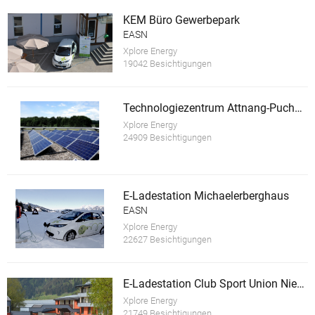
KEM Büro Gewerbepark
EASN
Xplore Energy
19042 Besichtigungen
Technologiezentrum Attnang-Puchheim
Xplore Energy
24909 Besichtigungen
E-Ladestation Michaelerberghaus
EASN
Xplore Energy
22627 Besichtigungen
E-Ladestation Club Sport Union Niederöblarn
Xplore Energy
21749 Besichtigungen