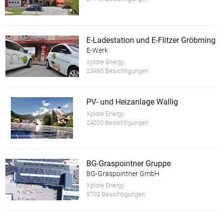
E-Ladestation und E-Flitzer Gröbming
E-Werk
Xplore Energy
23495 Besichtigungen
PV- und Heizanlage Wallig
Xplore Energy
24030 Besichtigungen
BG-Graspointner Gruppe
BG-Graspointner GmbH
Xplore Energy
9702 Besichtigungen