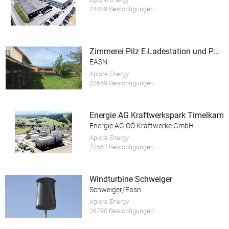
24489 Besichtigungen
Zimmerei Pilz E-Ladestation und PV Anlage
EASN
Xplore Energy
22659 Besichtigungen
Energie AG Kraftwerkspark Timelkam
Energie AG OÖ Kraftwerke GmbH
Xplore Energy
27567 Besichtigungen
Windturbine Schweiger
Schweiger/Easn
Xplore Energy
26790 Besichtigungen