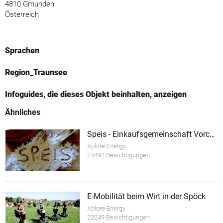
4810 Gmunden
Österreich
Sprachen
Region_Traunsee
Infoguides, die dieses Objekt beinhalten, anzeigen
Ähnliches
Speis - Einkaufsgemeinschaft Vorchdorf
Xplore Energy
24492 Besichtigungen
E-Mobilität beim Wirt in der Spöck
Xplore Energy
23249 Besichtigungen