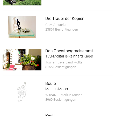
Die Trauer der Kopien
Giovi Artworks
23861 Besichtigungen
Das Oberstbergmeiseramt
TVB-Mölltal © Reinhard Kager
Tourismusverband Mölltal
8155 Besichtigungen
Boule
Markus Moser
WireART - Markus Moser
8960 Besichtigungen
Kastl