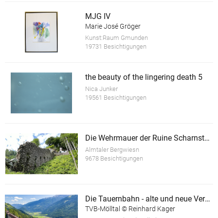
MJG IV
Marie José Gröger
Kunst:Raum Gmunden
19731 Besichtigungen
the beauty of the lingering death 5
Nica Junker
19561 Besichtigungen
Die Wehrmauer der Ruine Scharnstein
Almtaler Bergwiesn
9678 Besichtigungen
Die Tauernbahn - alte und neue Verkehrswege
TVB-Mölltal © Reinhard Kager